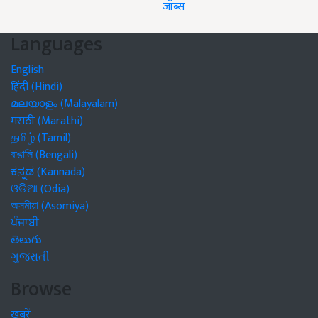
जॉब्स
Languages
English
हिंदी (Hindi)
മലയാളം (Malayalam)
मराठी (Marathi)
தமிழ் (Tamil)
বাঙালি (Bengali)
ಕನ್ನಡ (Kannada)
ଓଡିଆ (Odia)
অসমীয়া (Asomiya)
ਪੰਜਾਬੀ
తెలుగు
ગુજરાતી
Browse
खबरें