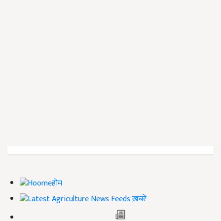
होम
ख़बरें