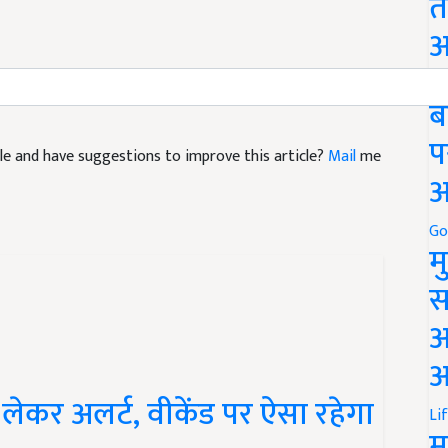
त
अ
Go
ब
प
ticle and have suggestions to improve this article?
Mail
me
अ
Go
म
स
अ
आ
ेकर अलर्ट, वीकेंड पर ऐसा रहेगा
Li
म