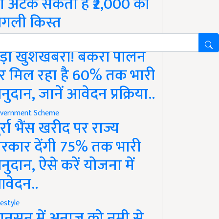
ो अटक सकती है ₹2,000 की
गली किस्त
vernment Scheme
ड़ी खुशखबरी! बकरी पालन
र मिल रहा है 60% तक भारी
नुदान, जानें आवेदन प्रक्रिया..
vernment Scheme
ुर्रा भैंस खरीद पर राज्य
रकार देंगी 75% तक भारी
नुदान, ऐसे करें योजना में
वेदन..
festyle
ानसून में अनाज को नमी से