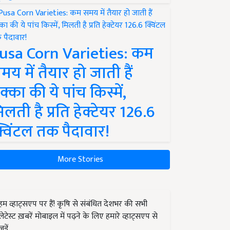
usa Corn Varieties: कम
मय में तैयार हो जाती हैं
क्का की ये पांच किस्में,
िलती है प्रति हेक्टेयर 126.6
्विंटल तक पैदावार!
More Stories
हम व्हाट्सएप पर हैं! कृषि से संबंधित देशभर की सभी
लेटेस्ट ख़बरें मोबाइल में पढ़ने के लिए हमारे व्हाट्सएप से
जुड़ें.