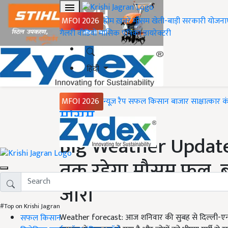
MFOI 2026
होम
ख़बरें
मौसम
खेती-बाड़ी
सरकारी योजना
गैलरी
वीडियो
मासिक पत्रिका
डायरेक्टरी
हिंदी
MFOI 2026
न्यूज़ रैप
सफल किसान
बाजार
साक्षात्कार
क
Home
मौसम
Big Weather Update
तक रहेगा मौसम फूल, 
जारी
#Top on Krishi Jagran
Weather forecast: आज शनिवार की सुबह से दिल्ली-एनस
सफल किसान