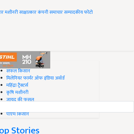
ार
मशीनरी
साक्षात्कार
कंपनी समाचार
सम्पादकीय
फोटो
op on Krishi Jagran
सफल किसान
मिलेनियर फार्मर ऑफ इंडिया अवॉर्ड
महिंद्रा ट्रैक्टर्स
कृषि मशीनरी
जायद की फसल
बिज़नेस आइडियाज
पीएम किसान
op Stories