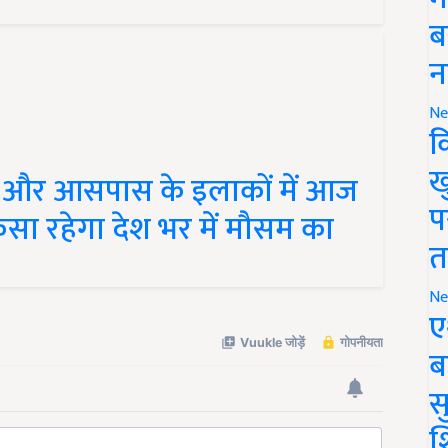
ब
न
Ne
क
ख
 और आसपास के इलाकों में आज
प
कैसा रहेगा देश भर में मौसम का
त
Ne
ए
ब
सु
श