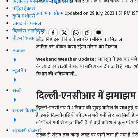
एकदम से सुहावना हो गया है और लोगों को भीषण गर्मी से र
मिलेनियर फार्मर ऑफ इंडिया अवॉर्ड
महिंद्रा ट्रैक्टर्स
अनामिका प्रीतम
Updated on 29 July, 2023 1:51 PM IS
कृषि मशीनरी
जायद की फसल
बिज़नेस आइडियाज
पीएम किसान
जानिए इस वीकेंड कैसा रहेगा मौसम का मिजाज
Home
Weekend Weather Update:
मानसून ने इस बार भले 
के ज्यादातर राज्यों में अब भी बारिश का दौर जारी है. आज शन
न्यूज़ रैप
विभाग की भविष्यवाणी...
खबरें
दिल्ली-एनसीआर में झमाझम
दिल्ली-एनसीआर में शनिवार की सुबह बारिश के साथ हुई. य
सफल किसान
है. इससे दिल्लीवासियों को उमस भरी गर्मी से राहत मिली है. 
लोगों को गर्मी से राहत मिली है तो वहीं बारिश ने कुछ परेशानिय
सरकारी योजनाएं
सड़क से संसद तक जगह-जगह पर पानी जमा हो गया है. ऐसे मे