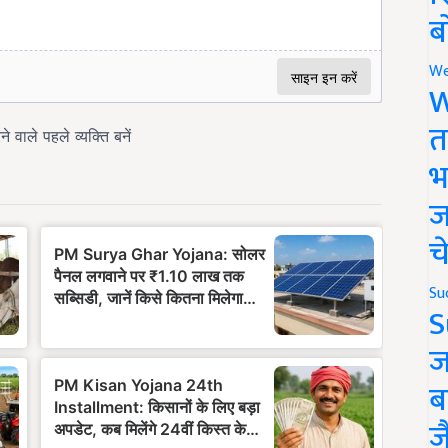
ब
We
W
त
भ
ज
च
Su
S
ज
ब
ज