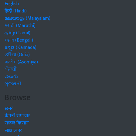
English
हिंदी (Hindi)
മലയാളം (Malayalam)
मराठी (Marathi)
தமிழ் (Tamil)
বাঙালি (Bengali)
ಕನ್ನಡ (Kannada)
ଓଡିଆ (Odia)
অসমীয়া (Asomiya)
ਪੰਜਾਬੀ
తెలుగు
ગુજરાતી
Browse
खबरें
कंपनी समाचार
सफल किसान
साक्षात्कार