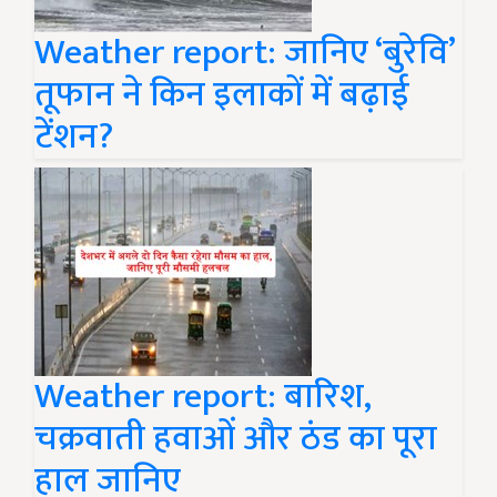
Weather report: जानिए ‘बुरेवि’
तूफान ने किन इलाकों में बढ़ाई
टेंशन?
Weather report: बारिश,
चक्रवाती हवाओं और ठंड का पूरा
हाल जानिए