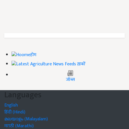
होम
ख़बरें
जॉब्स
Languages
English
हिंदी (Hindi)
മലയാളം (Malayalam)
मराठी (Marathi)