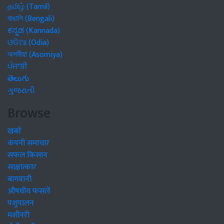
தமிழ் (Tamil)
বাঙালি (Bengali)
ಕನ್ನಡ (Kannada)
ଓଡିଆ (Odia)
অসমীয়া (Asomiya)
ਪੰਜਾਬੀ
తెలుగు
ગુજરાતી
Browse
खबरें
कंपनी समाचार
सफल किसान
साक्षात्कार
बागवानी
औषधीय फसलें
पशुपालन
मशीनरी