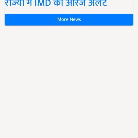
राज्यों में IMD का ऑरेंज अलर्ट
More News