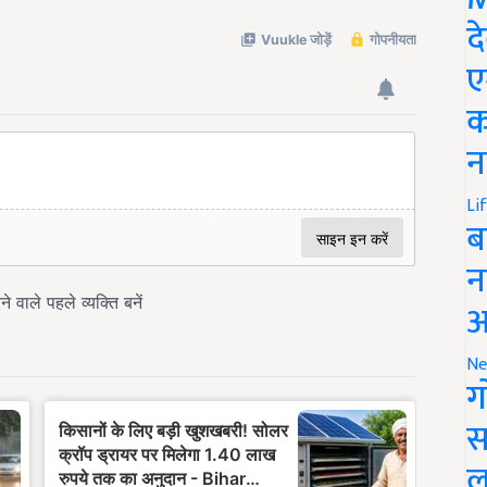
द
ए
क
न
Li
ब
न
आ
Ne
ग
स
ल