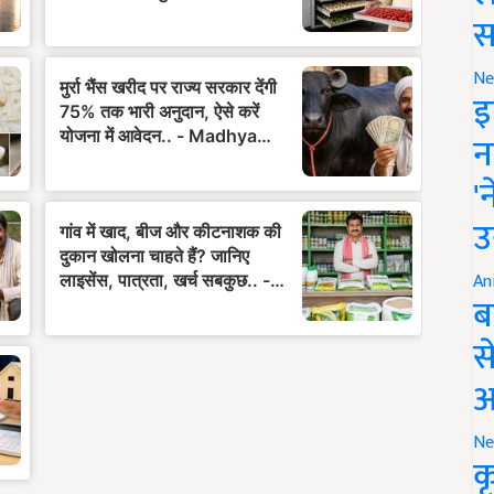
स
Ne
इ
न
'
उ
An
ब
स
आ
Ne
क