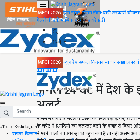
MFOI 2026
होम
ख़बरें
मौसम
खेती-बाड़ी
सरकारी योजना
गैलरी
वीडियो
मासिक पत्रिका
डायरेक्टरी
हिंदी
MFOI 2026
न्यूज़ रैप
सफल किसान
बाजार
साक्षात्कार
क
Home
मौसम
अगले 24 घंटे में देश के
अलर्ट
मौसम में लगातार बदलाव देखने को मिल रहा है. कई राज्यों मे
के चपेट में है.नदियों का जलस्तर बढ़ने के वजह से बिहा
#Top on Krishi Jagran
में मरने वालों का आकड़ा 13 पहुंच गया है तो वही असम अब त
सफल किसान