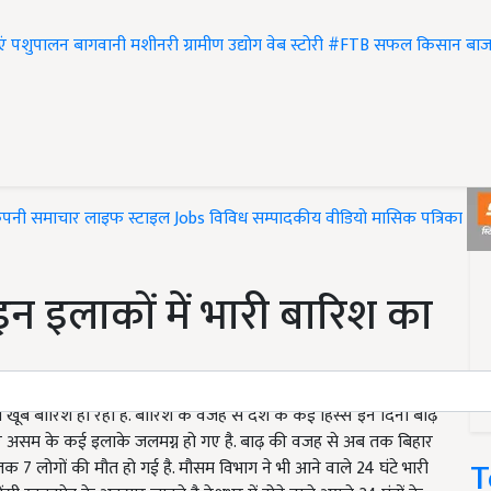
एं
पशुपालन
बागवानी
मशीनरी
ग्रामीण उद्योग
वेब स्टोरी
#FTB
सफल किसान
बाज
ंपनी समाचार
लाइफ स्टाइल
Jobs
विविध
सम्पादकीय
वीडियो
मासिक पत्रिका
#T
 इन इलाकों में भारी बारिश का
ं खूब बारिश हो रही है. बारिश के वजह से देश के कई हिस्से इन दिनों बाढ़
र और असम के कई इलाके जलमग्न हो गए है. बाढ़ की वजह से अब तक बिहार
T
क 7 लोगों की मौत हो गई है. मौसम विभाग ने भी आने वाले 24 घंटे भारी