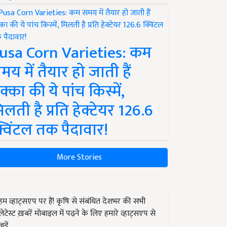
usa Corn Varieties: कम
मय में तैयार हो जाती हैं
क्का की ये पांच किस्में,
िलती है प्रति हेक्टेयर 126.6
्विंटल तक पैदावार!
More Stories
हम व्हाट्सएप पर हैं! कृषि से संबंधित देशभर की सभी
लेटेस्ट ख़बरें मोबाइल में पढ़ने के लिए हमारे व्हाट्सएप से
जुड़ें.