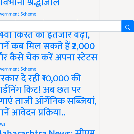
ावभीनी श्रद्धांजलि
vernment Scheme
M Kisan Yojana Update:
4वीं किस्त का इंतजार बढ़ा,
ानें कब मिल सकते हैं ₹2,000
र कैसे चेक करें अपना स्टेटस
vernment Scheme
रकार दे रही ₹10,000 की
ार्डनिंग किट! अब छत पर
गाएं ताजी ऑर्गेनिक सब्जियां,
ानें आवेदन प्रक्रिया..
ws
aharashtra News: सीएम