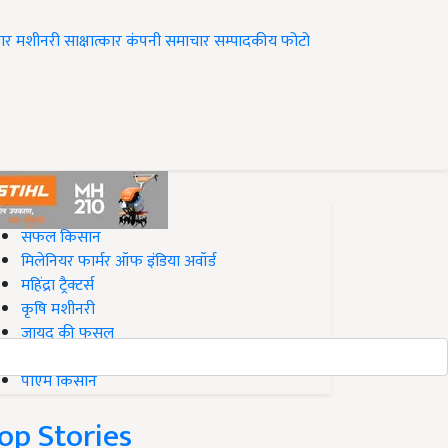
ार
मशीनरी
साक्षात्कार
कंपनी समाचार
सम्पादकीय
फोटो
op on Krishi Jagran
सफल किसान
मिलेनियर फार्मर ऑफ इंडिया अवॉर्ड
महिंद्रा ट्रैक्टर्स
कृषि मशीनरी
जायद की फसल
बिज़नेस आइडियाज
पीएम किसान
op Stories