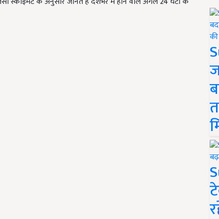
ी स्काइमेट के अनुसार जानते है देशभर में होने वाले अगले 24 घंटों के
S
ज
ब
त
म
S
ट
र