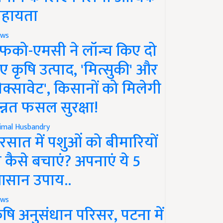
हायता
ws
फको-एमसी ने लॉन्च किए दो
ए कृषि उत्पाद, 'मित्सुकी' और
नेक्सावेट', किसानों को मिलेगी
न्नत फसल सुरक्षा!
imal Husbandry
रसात में पशुओं को बीमारियों
े कैसे बचाएं? अपनाएं ये 5
सान उपाय..
ws
ृषि अनुसंधान परिसर, पटना में