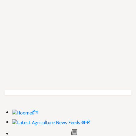
होम
ख़बरें