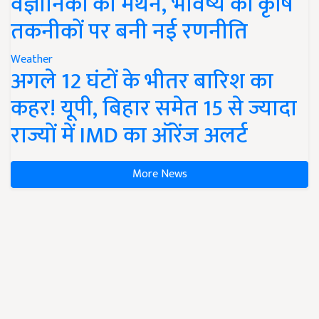
वैज्ञानिकों का मंथन, भविष्य की कृषि
तकनीकों पर बनी नई रणनीति
Weather
अगले 12 घंटों के भीतर बारिश का
कहर! यूपी, बिहार समेत 15 से ज्यादा
राज्यों में IMD का ऑरेंज अलर्ट
More News