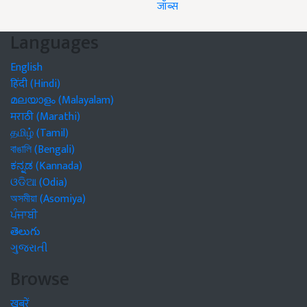
जॉब्स
Languages
English
हिंदी (Hindi)
മലയാളം (Malayalam)
मराठी (Marathi)
தமிழ் (Tamil)
বাঙালি (Bengali)
ಕನ್ನಡ (Kannada)
ଓଡିଆ (Odia)
অসমীয়া (Asomiya)
ਪੰਜਾਬੀ
తెలుగు
ગુજરાતી
Browse
खबरें