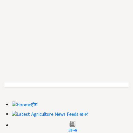
होम
ख़बरें
जॉब्स