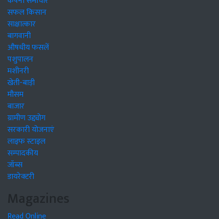
कंपनी समाचार
सफल किसान
साक्षात्कार
बागवानी
औषधीय फसलें
पशुपालन
मशीनरी
खेती-बाड़ी
मौसम
बाजार
ग्रामीण उद्द्योग
सरकारी योजनाएं
लाइफ स्टाइल
सम्पादकीय
जॉब्स
डायरेक्टरी
Magazines
Read Online