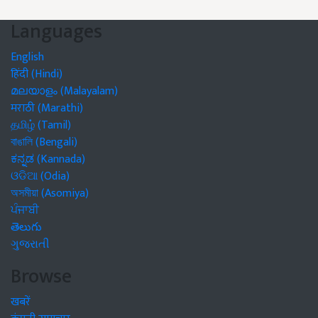
Languages
English
हिंदी (Hindi)
മലയാളം (Malayalam)
मराठी (Marathi)
தமிழ் (Tamil)
বাঙালি (Bengali)
ಕನ್ನಡ (Kannada)
ଓଡିଆ (Odia)
অসমীয়া (Asomiya)
ਪੰਜਾਬੀ
తెలుగు
ગુજરાતી
Browse
खबरें