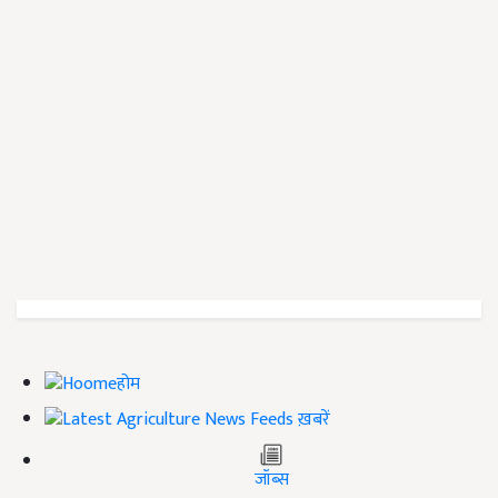
होम
ख़बरें
जॉब्स