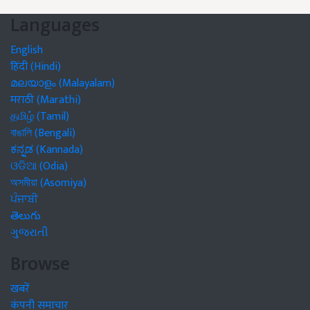
Languages
English
हिंदी (Hindi)
മലയാളം (Malayalam)
मराठी (Marathi)
தமிழ் (Tamil)
বাঙালি (Bengali)
ಕನ್ನಡ (Kannada)
ଓଡିଆ (Odia)
অসমীয়া (Asomiya)
ਪੰਜਾਬੀ
తెలుగు
ગુજરાતી
Browse
खबरें
कंपनी समाचार