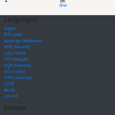
जॉब्स
Languages
English
हिंदी (Hindi)
മലയാളം (Malayalam)
मराठी (Marathi)
தமிழ் (Tamil)
বাঙালি (Bengali)
ಕನ್ನಡ (Kannada)
ଓଡିଆ (Odia)
অসমীয়া (Asomiya)
ਪੰਜਾਬੀ
తెలుగు
ગુજરાતી
Browse