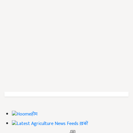
होम
ख़बरें