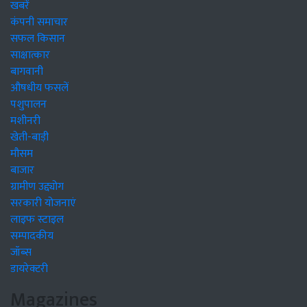
खबरें
कंपनी समाचार
सफल किसान
साक्षात्कार
बागवानी
औषधीय फसलें
पशुपालन
मशीनरी
खेती-बाड़ी
मौसम
बाजार
ग्रामीण उद्द्योग
सरकारी योजनाएं
लाइफ स्टाइल
सम्पादकीय
जॉब्स
डायरेक्टरी
Magazines