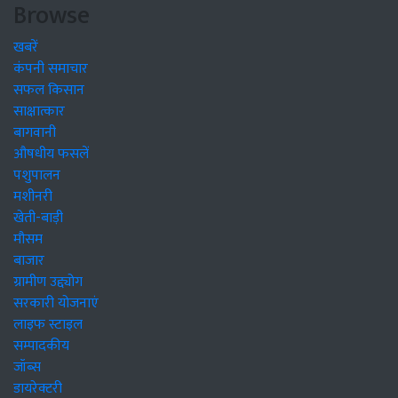
Browse
खबरें
कंपनी समाचार
सफल किसान
साक्षात्कार
बागवानी
औषधीय फसलें
पशुपालन
मशीनरी
खेती-बाड़ी
मौसम
बाजार
ग्रामीण उद्द्योग
सरकारी योजनाएं
लाइफ स्टाइल
सम्पादकीय
जॉब्स
डायरेक्टरी