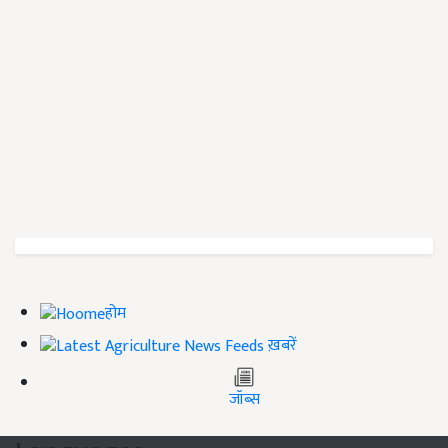
होम
ख़बरें
जॉब्स