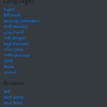
Languages
English
हिंदी (Hindi)
മലയാളം (Malayalam)
मराठी (Marathi)
தமிழ் (Tamil)
বাঙালি (Bengali)
ಕನ್ನಡ (Kannada)
ଓଡିଆ (Odia)
অসমীয়া (Asomiya)
ਪੰਜਾਬੀ
తెలుగు
ગુજરાતી
Browse
खबरें
कंपनी समाचार
सफल किसान