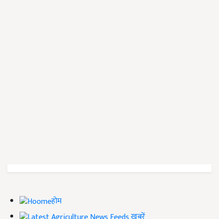
होम
ख़बरें