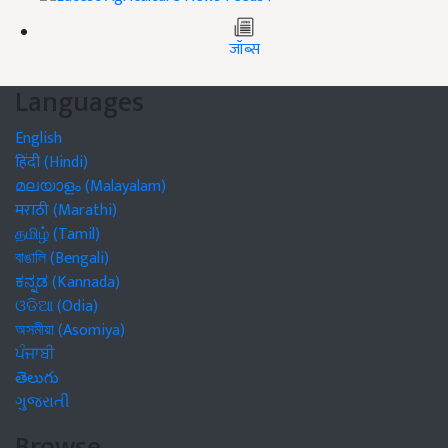
जॉब्स
Languages
English
हिंदी (Hindi)
മലയാളം (Malayalam)
मराठी (Marathi)
தமிழ் (Tamil)
বাঙালি (Bengali)
ಕನ್ನಡ (Kannada)
ଓଡିଆ (Odia)
অসমীয়া (Asomiya)
ਪੰਜਾਬੀ
తెలుగు
ગુજરાતી
Browse