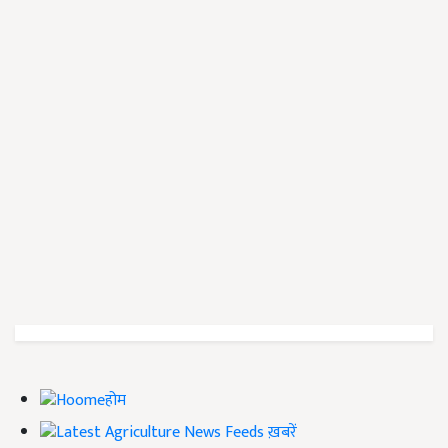
होम
ख़बरें