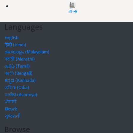
जॉब्स
Languages
English
हिंदी (Hindi)
മലയാളം (Malayalam)
मराठी (Marathi)
தமிழ் (Tamil)
বাঙালি (Bengali)
ಕನ್ನಡ (Kannada)
ଓଡିଆ (Odia)
অসমীয়া (Asomiya)
ਪੰਜਾਬੀ
తెలుగు
ગુજરાતી
Browse