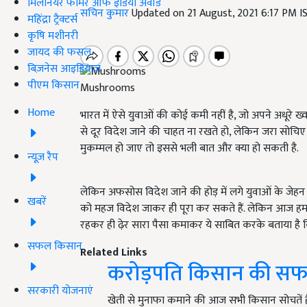
मिलेनियर फार्मर ऑफ इंडिया अवॉर्ड
सचिन कुमार
Updated on 21 August, 2021 6:17 PM 
महिंद्रा ट्रैक्टर्स
कृषि मशीनरी
जायद की फसल
बिज़नेस आइडियाज
पीएम किसान
Mushrooms
Home
भारत में ऐसे युवाओं की कोई कमी नहीं है, जो अपने अधूरे ख्
से दूर विदेश जाने की चाहत ना रखते हो, लेकिन जरा सोचि
मुकम्मल हो जाए तो इससे भली बात और क्या हो सकती है.
न्यूज़ रैप
लेकिन अफसोस विदेश जाने की होड़ में लगे युवाओं के जेहन म
खबरें
को महज विदेश जाकर ही पूरा कर सकते हैं. लेकिन आज हम आपको
रहकर ही ढ़ेर सारा पैसा कमाकर ये साबित करके बताया है क
सफल किसान
Related Links
करोड़पति किसान की स
सरकारी योजनाएं
खेती से मुनाफा कमाने की आज सभी किसान सोचतें 