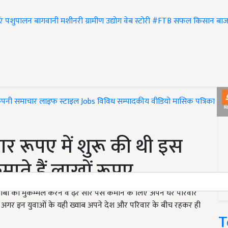
एं
पशुपालन
बागवानी
मशीनरी
ग्रामीण उद्योग
वेब स्टोरी
#FTB
सफल किसान
बाज
ंपनी समाचार
लाइफ स्टाइल
Jobs
विविध
सम्पादकीय
वीडियो
मासिक पत्रिका
#T
र रूपए में शुरू की थी इस
े हैं लाखों रूपए
वाबों को मुकम्मल करने व ढ़ेर सारे पैसे कमाने के लिए अपने घर परिवार
ए अगर इन युवाओं के यही ख्वाब अपने देश और परिवार के बीच रहकर ही
T