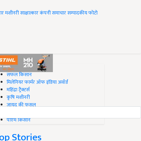
ार
मशीनरी
साक्षात्कार
कंपनी समाचार
सम्पादकीय
फोटो
op on Krishi Jagran
सफल किसान
मिलेनियर फार्मर ऑफ इंडिया अवॉर्ड
महिंद्रा ट्रैक्टर्स
कृषि मशीनरी
जायद की फसल
बिज़नेस आइडियाज
पीएम किसान
op Stories