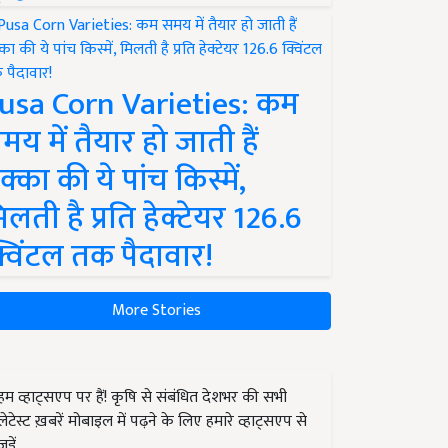
usa Corn Varieties: कम
मय में तैयार हो जाती हैं
क्का की ये पांच किस्में,
िलती है प्रति हेक्टेयर 126.6
्विंटल तक पैदावार!
More Stories
हम व्हाट्सएप पर हैं! कृषि से संबंधित देशभर की सभी
लेटेस्ट ख़बरें मोबाइल में पढ़ने के लिए हमारे व्हाट्सएप से
जुड़ें.