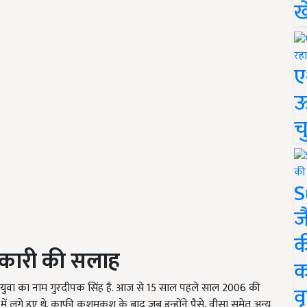
ख
ए
ऊ
च
S
ज
क
िकारी की सलाह
क
ाले इस युवा का नाम गुरदीपक सिंह है. आज से 15 साल पहले साल 2006 की
वृ
में लगे हुए थे. काफी कशमकश के बाद जब इन्होंने पैसे, वीसा समेत अन्य