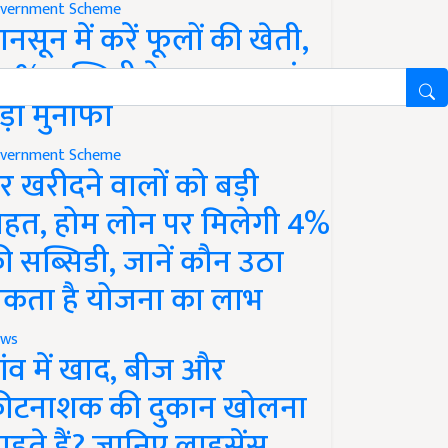
vernment Scheme
ानसून में करें फूलों की खेती,
0% सब्सिडी के साथ कमाएं
ड़ा मुनाफा
vernment Scheme
र खरीदने वालों को बड़ी
ाहत, होम लोन पर मिलेगी 4%
ी सब्सिडी, जानें कौन उठा
कता है योजना का लाभ
ws
ांव में खाद, बीज और
ीटनाशक की दुकान खोलना
ाहते हैं? जानिए लाइसेंस,