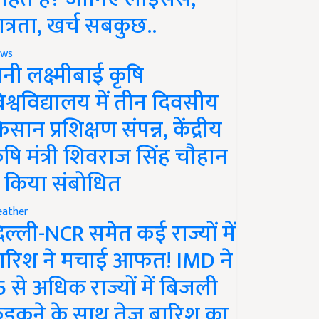
ात्रता, खर्च सबकुछ..
ws
ानी लक्ष्मीबाई कृषि
िश्वविद्यालय में तीन दिवसीय
िसान प्रशिक्षण संपन्न, केंद्रीय
ृषि मंत्री शिवराज सिंह चौहान
े किया संबोधित
ather
िल्ली-NCR समेत कई राज्यों में
ारिश ने मचाई आफत! IMD ने
5 से अधिक राज्यों में बिजली
ड़कने के साथ तेज बारिश का