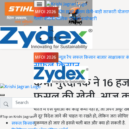
MFOI 2026
होम
ख़बरें
मौसम
खेती-बाड़ी
सरकारी योजना
गैलरी
वीडियो
मासिक पत्रिका
डायरेक्टरी
हिंदी
MFOI 2026
न्यूज़ रैप
सफल किसान
बाजार
साक्षात्कार
क
Home
सफल किसान
कभी गुरदीपक ने 16 हजा
फसल की खेती, आज कमात
भारत में ऐसे युवाओं की कोई कमी नहीं है, जो अपने अधूरे ख्
से दूर विदेश जाने की चाहत ना रखते हो, लेकिन जरा सोचि
#Top on Krishi Jagran
मुकम्मल हो जाए तो इससे भली बात और क्या हो सकती है.
सफल किसान