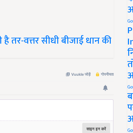
अ
Go
P
ो रही है तर-वत्तर सीधी बीजाई धान की
I
न
त
अ
Go
ब
प
अ
Go