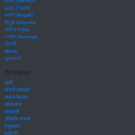
मराठी (Marathi)
தமிழ் (Tamil)
বাঙালি (Bengali)
ಕನ್ನಡ (Kannada)
ଓଡିଆ (Odia)
অসমীয়া (Asomiya)
ਪੰਜਾਬੀ
తెలుగు
ગુજરાતી
Browse
खबरें
कंपनी समाचार
सफल किसान
साक्षात्कार
बागवानी
औषधीय फसलें
पशुपालन
मशीनरी