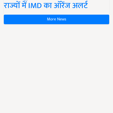
राज्यों में IMD का ऑरेंज अलर्ट
More News