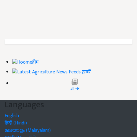
होम
ख़बरें
जॉब्स
Languages
English
हिंदी (Hindi)
മലയാളം (Malayalam)