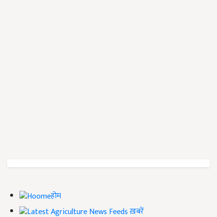
होम
ख़बरें