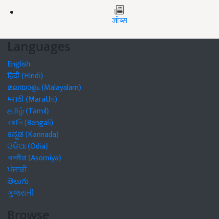
जॉब्स
Languages
English
हिंदी (Hindi)
മലയാളം (Malayalam)
मराठी (Marathi)
தமிழ் (Tamil)
বাঙালি (Bengali)
ಕನ್ನಡ (Kannada)
ଓଡିଆ (Odia)
অসমীয়া (Asomiya)
ਪੰਜਾਬੀ
తెలుగు
ગુજરાતી
Browse