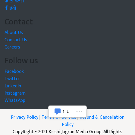
फोटो गैलरी
वीडियो
Contact
About Us
Contact Us
Careers
Follow us
Facebook
Twitter
LinkedIn
Instagram
WhatsApp
Privacy Policy
|
Terms of Service
|
Refund & Cancellation
Policy
CopyRight - 2021 Krishi Jagran Media Group. All Rights