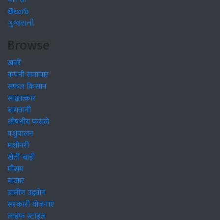
తెలుగు
ગુજરાતી
Browse
खबरें
कंपनी समाचार
सफल किसान
साक्षात्कार
बागवानी
औषधीय फसलें
पशुपालन
मशीनरी
खेती-बाड़ी
मौसम
बाजार
ग्रामीण उद्द्योग
सरकारी योजनाएं
लाइफ स्टाइल