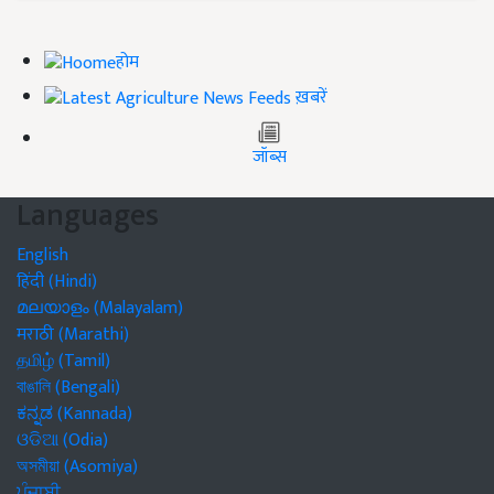
होम
ख़बरें
जॉब्स
Languages
English
हिंदी (Hindi)
മലയാളം (Malayalam)
मराठी (Marathi)
தமிழ் (Tamil)
বাঙালি (Bengali)
ಕನ್ನಡ (Kannada)
ଓଡିଆ (Odia)
অসমীয়া (Asomiya)
ਪੰਜਾਬੀ