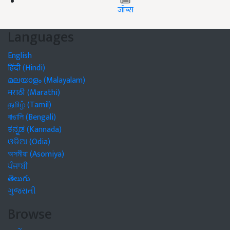
जॉब्स
Languages
English
हिंदी (Hindi)
മലയാളം (Malayalam)
मराठी (Marathi)
தமிழ் (Tamil)
বাঙালি (Bengali)
ಕನ್ನಡ (Kannada)
ଓଡିଆ (Odia)
অসমীয়া (Asomiya)
ਪੰਜਾਬੀ
తెలుగు
ગુજરાતી
Browse