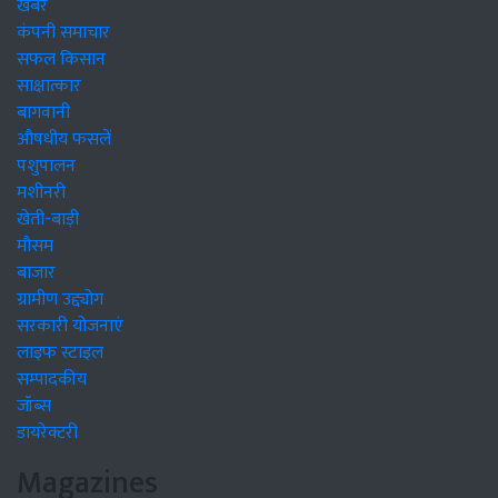
खबरें
कंपनी समाचार
सफल किसान
साक्षात्कार
बागवानी
औषधीय फसलें
पशुपालन
मशीनरी
खेती-बाड़ी
मौसम
बाजार
ग्रामीण उद्द्योग
सरकारी योजनाएं
लाइफ स्टाइल
सम्पादकीय
जॉब्स
डायरेक्टरी
Magazines