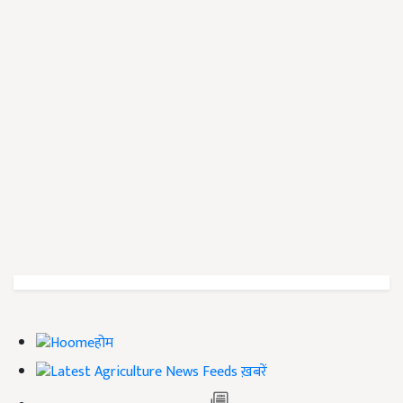
होम
ख़बरें