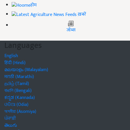
होम
ख़बरें
जॉब्स
Languages
English
हिंदी (Hindi)
മലയാളം (Malayalam)
मराठी (Marathi)
தமிழ் (Tamil)
বাঙালি (Bengali)
ಕನ್ನಡ (Kannada)
ଓଡିଆ (Odia)
অসমীয়া (Asomiya)
ਪੰਜਾਬੀ
తెలుగు