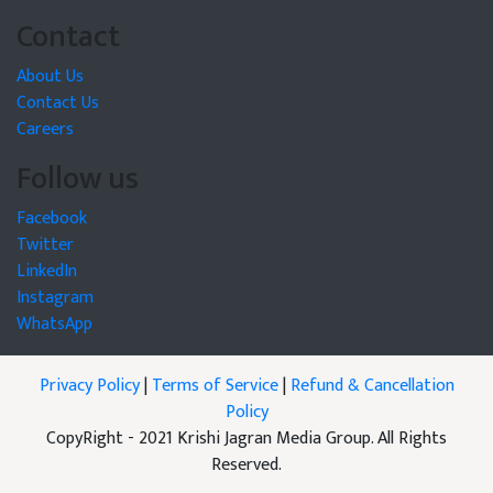
Contact
About Us
Contact Us
Careers
Follow us
Facebook
Twitter
LinkedIn
Instagram
WhatsApp
Privacy Policy
|
Terms of Service
|
Refund & Cancellation
Policy
CopyRight - 2021 Krishi Jagran Media Group. All Rights
Reserved.