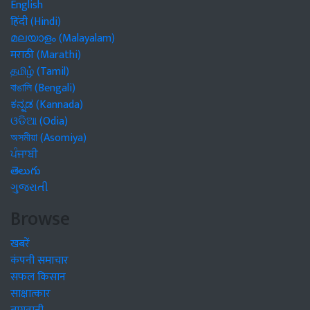
English
हिंदी (Hindi)
മലയാളം (Malayalam)
मराठी (Marathi)
தமிழ் (Tamil)
বাঙালি (Bengali)
ಕನ್ನಡ (Kannada)
ଓଡିଆ (Odia)
অসমীয়া (Asomiya)
ਪੰਜਾਬੀ
తెలుగు
ગુજરાતી
Browse
खबरें
कंपनी समाचार
सफल किसान
साक्षात्कार