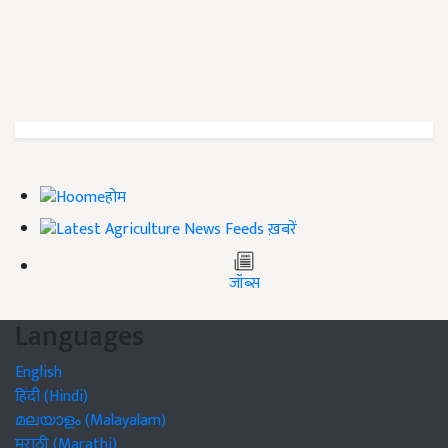
होम
ख़बरें
जॉब्स
Languages
English
हिंदी (Hindi)
മലയാളം (Malayalam)
मराठी (Marathi)