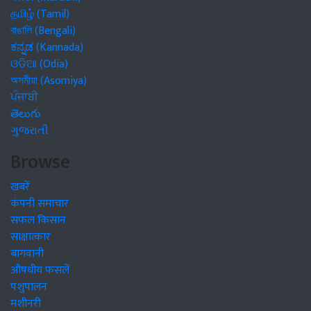
தமிழ் (Tamil)
বাঙালি (Bengali)
ಕನ್ನಡ (Kannada)
ଓଡିଆ (Odia)
অসমীয়া (Asomiya)
ਪੰਜਾਬੀ
తెలుగు
ગુજરાતી
Browse
खबरें
कंपनी समाचार
सफल किसान
साक्षात्कार
बागवानी
औषधीय फसलें
पशुपालन
मशीनरी