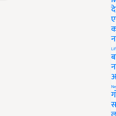
द
ए
क
न
Li
ब
न
आ
Ne
ग
स
ल