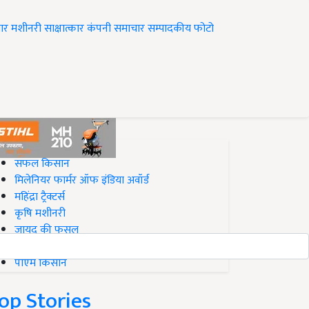
ार
मशीनरी
साक्षात्कार
कंपनी समाचार
सम्पादकीय
फोटो
op on Krishi Jagran
सफल किसान
मिलेनियर फार्मर ऑफ इंडिया अवॉर्ड
महिंद्रा ट्रैक्टर्स
कृषि मशीनरी
जायद की फसल
बिज़नेस आइडियाज
पीएम किसान
op Stories