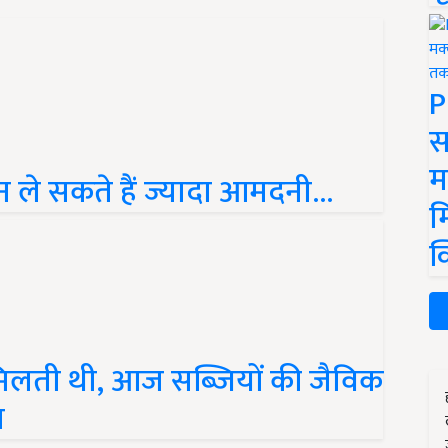
P
स
म
 ले सकते हैं ज्यादा आमदनी...
म
क
िलती थी, आज सब्जियों की जैविक
न