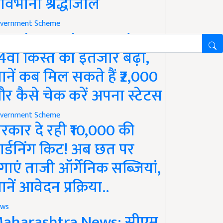
ावभीनी श्रद्धांजलि
vernment Scheme
M Kisan Yojana Update:
4वीं किस्त का इंतजार बढ़ा,
ानें कब मिल सकते हैं ₹2,000
र कैसे चेक करें अपना स्टेटस
vernment Scheme
रकार दे रही ₹10,000 की
ार्डनिंग किट! अब छत पर
गाएं ताजी ऑर्गेनिक सब्जियां,
ानें आवेदन प्रक्रिया..
ws
aharashtra News: सीएम