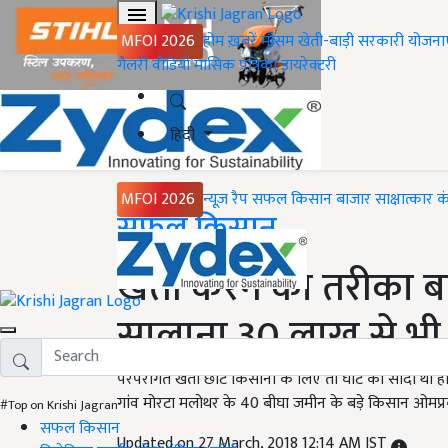
MFOI 2026
होम
ख़बरें
मौसम
खेती-बाड़ी
सरकारी योजना
गैलरी
वीडियो
मासिक पत्रिका
डायरेक्टरी
हिंदी
MFOI 2026
न्यूज़ रैप
सफल किसान
बाजार
साक्षात्कार
क
Home
सफल किसान
खेती करने का तरीका 
सालाना 30 लाख से भी 
परंपरागत खेती छोटे किसानों के लिए तो घाटे का सौदा थी ही 
गांव मोरटा मलोथर के 40 बीघा जमीन के बड़े किसान ओमप्र
#Top on Krishi Jagran
सफल किसान
Updated on 27 March, 2018 12:14 AM IST