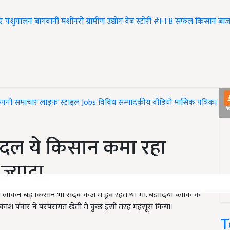
एं
पशुपालन
बागवानी
मशीनरी
ग्रामीण उद्योग
वेब स्टोरी
#FTB
सफल किसान
बाज
ंपनी समाचार
लाइफ स्टाइल
Jobs
विविध
सम्पादकीय
वीडियो
मासिक पत्रिका
#T
बदल ये किसान कमा रहा
ज्यादा
लेकिन बड़े किसान भी सदैव कर्ज में डूबे रहते थे। मो. बड़ोदिया ब्लाक के
काश पंवार ने परंपरागत खेती में कुछ इसी तरह महसूस किया।
T