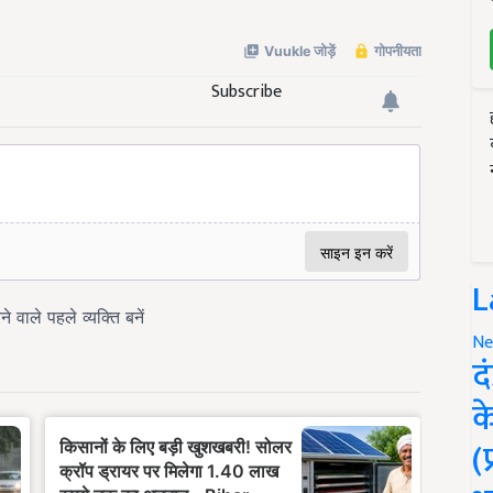
Subscribe
L
Ne
द
क
(