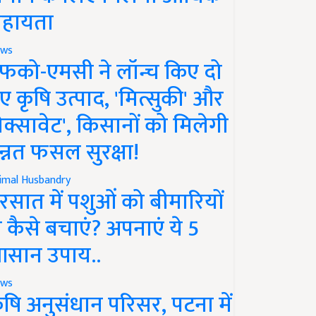
हायता
ws
फको-एमसी ने लॉन्च किए दो
ए कृषि उत्पाद, 'मित्सुकी' और
नेक्सावेट', किसानों को मिलेगी
न्नत फसल सुरक्षा!
imal Husbandry
रसात में पशुओं को बीमारियों
े कैसे बचाएं? अपनाएं ये 5
सान उपाय..
ws
ृषि अनुसंधान परिसर, पटना में