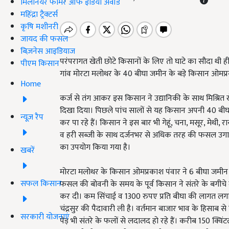
मिलेनियर फार्मर ऑफ इंडिया अवॉर्ड
महिंद्रा ट्रैक्टर्स
कृषि मशीनरी
जायद की फसल
बिज़नेस आइडियाज
परंपरागत खेती छोटे किसानों के लिए तो घाटे का सौदा थी ही 
पीएम किसान
गांव मोरटा मलोथर के 40 बीघा जमीन के बड़े किसान ओमप्र
Home
कर्ज से तंग आकर इस किसान ने उद्यानिकी के साथ मिश्रित
दिखा दिया। पिछले पांच सालों से यह किसान अपनी 40 बीघ
न्यूज़ रैप
कर पा रहे हैं। किसान ने इस बार भी गेहूं, चना, मसूर, मेथी, र
व हरी सब्जी के साथ दर्जनभर से अधिक तरह की फसल उगा
का उपयोग किया गया है।
खबरें
मोरटा मलोथर के किसान ओमप्रकाश पंवार ने 6 बीघा जमीन 
सफल किसान
फसल की बोवनी के समय के पूर्व किसान ने संतरे के बगीचे मे
कर दी। कम सिंचाई व 1300 रुपए प्रति बीघा की लागत लगाक
चंद्रसुर की पैदावारी ली है। वर्तमान बाजार भाव के हिसाब
सरकारी योजनाएं
पेड़ भी संतरे के फलों से लदालद हो रहे हैं। करीब 150 क्व