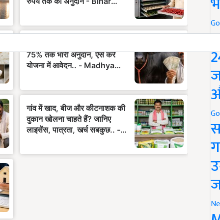
भ
Go
P
2
ज
औ
Go
स
ग
उ
ज
Ne
M