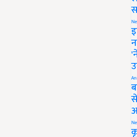
स
Ne
इ
न
'
उ
An
ब
स
आ
Ne
क