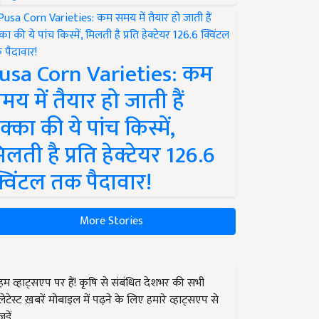
usa Corn Varieties: कम
मय में तैयार हो जाती हैं
क्का की ये पांच किस्में,
िलती है प्रति हेक्टेयर 126.6
्विंटल तक पैदावार!
More Stories
हम व्हाट्सएप पर हैं! कृषि से संबंधित देशभर की सभी
लेटेस्ट ख़बरें मोबाइल में पढ़ने के लिए हमारे व्हाट्सएप से
जुड़ें.