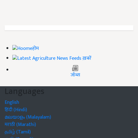
होम
ख़बरें
जॉब्स
Languages
English
हिंदी (Hindi)
മലയാളം (Malayalam)
मराठी (Marathi)
தமிழ் (Tamil)