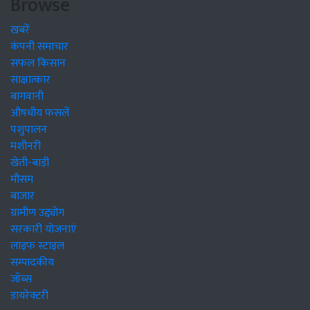
Browse
खबरें
कंपनी समाचार
सफल किसान
साक्षात्कार
बागवानी
औषधीय फसलें
पशुपालन
मशीनरी
खेती-बाड़ी
मौसम
बाजार
ग्रामीण उद्द्योग
सरकारी योजनाएं
लाइफ स्टाइल
सम्पादकीय
जॉब्स
डायरेक्टरी