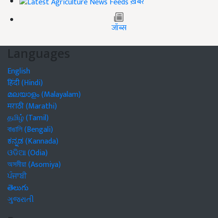
ख़बरें
जॉब्स
Languages
English
हिंदी (Hindi)
മലയാളം (Malayalam)
मराठी (Marathi)
தமிழ் (Tamil)
বাঙালি (Bengali)
ಕನ್ನಡ (Kannada)
ଓଡିଆ (Odia)
অসমীয়া (Asomiya)
ਪੰਜਾਬੀ
తెలుగు
ગુજરાતી