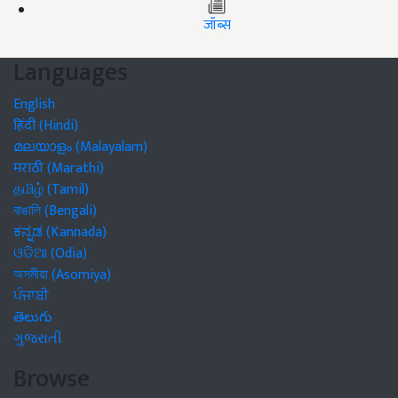
जॉब्स
Languages
English
हिंदी (Hindi)
മലയാളം (Malayalam)
मराठी (Marathi)
தமிழ் (Tamil)
বাঙালি (Bengali)
ಕನ್ನಡ (Kannada)
ଓଡିଆ (Odia)
অসমীয়া (Asomiya)
ਪੰਜਾਬੀ
తెలుగు
ગુજરાતી
Browse