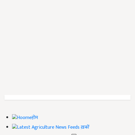
होम
ख़बरें