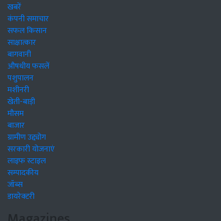
खबरें
कंपनी समाचार
सफल किसान
साक्षात्कार
बागवानी
औषधीय फसलें
पशुपालन
मशीनरी
खेती-बाड़ी
मौसम
बाजार
ग्रामीण उद्द्योग
सरकारी योजनाएं
लाइफ स्टाइल
सम्पादकीय
जॉब्स
डायरेक्टरी
Magazines