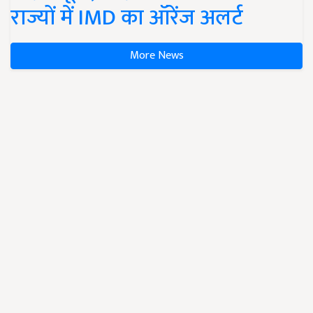
राज्यों में IMD का ऑरेंज अलर्ट
More News