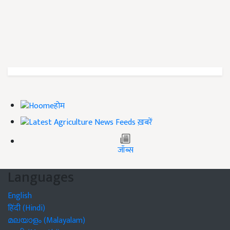
होम
ख़बरें
जॉब्स
Languages
English
हिंदी (Hindi)
മലയാളം (Malayalam)