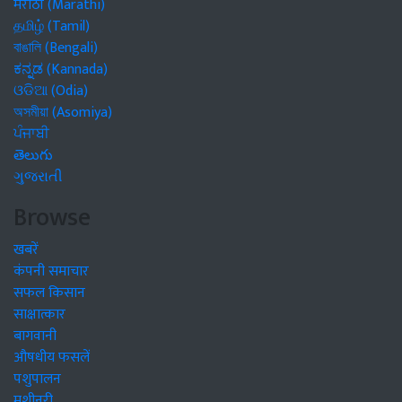
मराठी (Marathi)
தமிழ் (Tamil)
বাঙালি (Bengali)
ಕನ್ನಡ (Kannada)
ଓଡିଆ (Odia)
অসমীয়া (Asomiya)
ਪੰਜਾਬੀ
తెలుగు
ગુજરાતી
Browse
खबरें
कंपनी समाचार
सफल किसान
साक्षात्कार
बागवानी
औषधीय फसलें
पशुपालन
मशीनरी