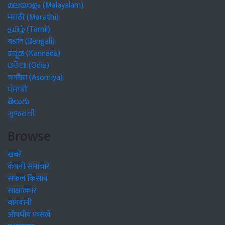
മലയാളം (Malayalam)
मराठी (Marathi)
தமிழ் (Tamil)
বাঙালি (Bengali)
ಕನ್ನಡ (Kannada)
ଓଡିଆ (Odia)
অসমীয়া (Asomiya)
ਪੰਜਾਬੀ
తెలుగు
ગુજરાતી
Browse
खबरें
कंपनी समाचार
सफल किसान
साक्षात्कार
बागवानी
औषधीय फसलें