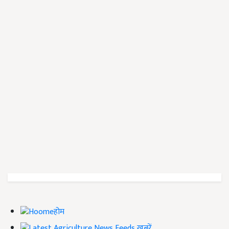
होम
ख़बरें