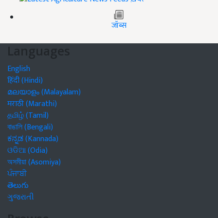
जॉब्स
Languages
English
हिंदी (Hindi)
മലയാളം (Malayalam)
मराठी (Marathi)
தமிழ் (Tamil)
বাঙালি (Bengali)
ಕನ್ನಡ (Kannada)
ଓଡିଆ (Odia)
অসমীয়া (Asomiya)
ਪੰਜਾਬੀ
తెలుగు
ગુજરાતી