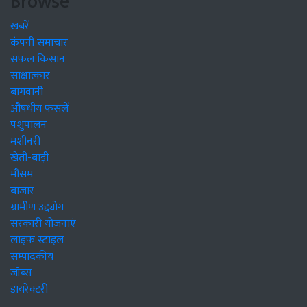
Browse
खबरें
कंपनी समाचार
सफल किसान
साक्षात्कार
बागवानी
औषधीय फसलें
पशुपालन
मशीनरी
खेती-बाड़ी
मौसम
बाजार
ग्रामीण उद्द्योग
सरकारी योजनाएं
लाइफ स्टाइल
सम्पादकीय
जॉब्स
डायरेक्टरी