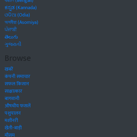
বাঙালি (Bengali)
ಕನ್ನಡ (Kannada)
ଓଡିଆ (Odia)
অসমীয়া (Asomiya)
ਪੰਜਾਬੀ
తెలుగు
ગુજરાતી
Browse
खबरें
कंपनी समाचार
सफल किसान
साक्षात्कार
बागवानी
औषधीय फसलें
पशुपालन
मशीनरी
खेती-बाड़ी
मौसम