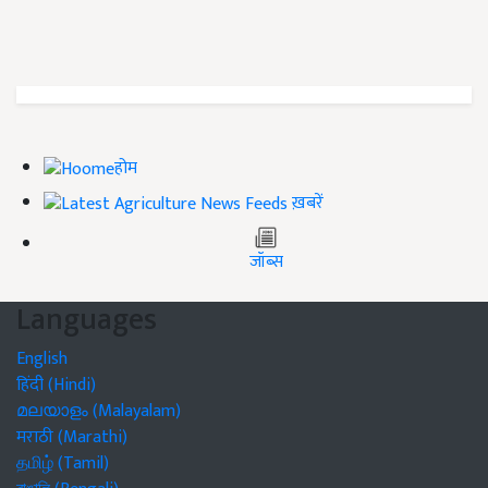
होम
ख़बरें
जॉब्स
Languages
English
हिंदी (Hindi)
മലയാളം (Malayalam)
मराठी (Marathi)
தமிழ் (Tamil)