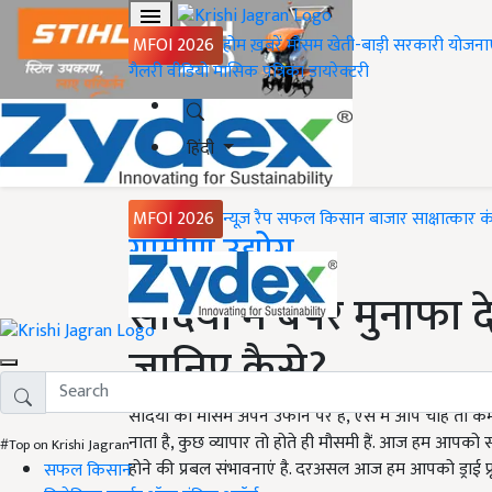
MFOI 2026
होम
ख़बरें
मौसम
खेती-बाड़ी
सरकारी योजना
गैलरी
वीडियो
मासिक पत्रिका
डायरेक्टरी
हिंदी
MFOI 2026
न्यूज़ रैप
सफल किसान
बाजार
साक्षात्कार
क
Home
ग्रामीण उद्योग
सर्दियों में बंपर मुनाफा 
जानिए कैसे?
सर्दियों का मौसम अपने उफान पर है, ऐसे में आप चाहें तो क
नाता है, कुछ व्यापार तो होते ही मौसमी हैं. आज हम आपको सर्दिय
#Top on Krishi Jagran
होने की प्रबल संभावनाएं है. दरअसल आज हम आपको ड्राई फ्र
सफल किसान