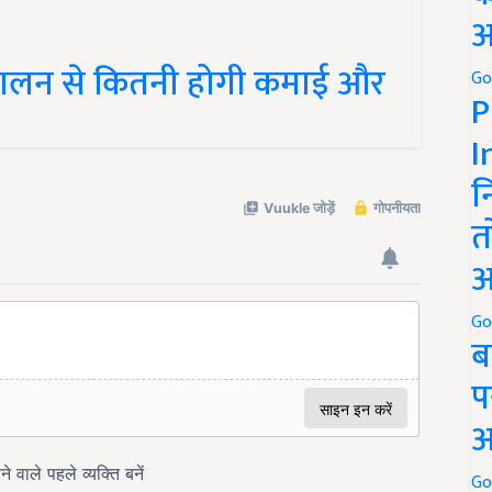
अ
पालन से कितनी होगी कमाई और
Go
P
I
न
त
अ
Go
ब
प
अ
Go