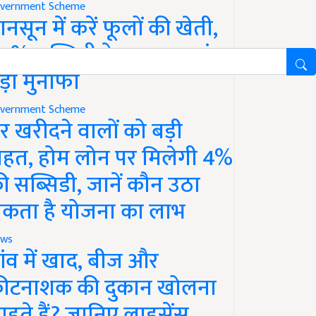
vernment Scheme
ानसून में करें फूलों की खेती,
0% सब्सिडी के साथ कमाएं
ड़ा मुनाफा
vernment Scheme
र खरीदने वालों को बड़ी
ाहत, होम लोन पर मिलेगी 4%
ी सब्सिडी, जानें कौन उठा
कता है योजना का लाभ
ws
ांव में खाद, बीज और
ीटनाशक की दुकान खोलना
ाहते हैं? जानिए लाइसेंस,