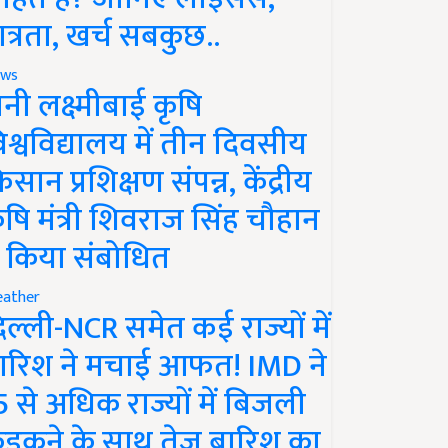
ात्रता, खर्च सबकुछ..
ws
ानी लक्ष्मीबाई कृषि
िश्वविद्यालय में तीन दिवसीय
िसान प्रशिक्षण संपन्न, केंद्रीय
ृषि मंत्री शिवराज सिंह चौहान
े किया संबोधित
ather
िल्ली-NCR समेत कई राज्यों में
ारिश ने मचाई आफत! IMD ने
5 से अधिक राज्यों में बिजली
ड़कने के साथ तेज बारिश का