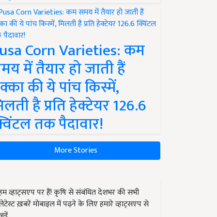
usa Corn Varieties: कम
मय में तैयार हो जाती हैं
क्का की ये पांच किस्में,
िलती है प्रति हेक्टेयर 126.6
्विंटल तक पैदावार!
More Stories
हम व्हाट्सएप पर हैं! कृषि से संबंधित देशभर की सभी
लेटेस्ट ख़बरें मोबाइल में पढ़ने के लिए हमारे व्हाट्सएप से
जुड़ें.