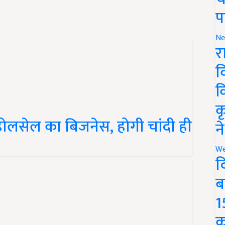
प
Ne
र
व
क
क
ं के होलसेल का बिजनेस, होगी चांदी ही
न
We
द
ब
1
क