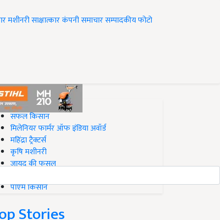
ार
मशीनरी
साक्षात्कार
कंपनी समाचार
सम्पादकीय
फोटो
op on Krishi Jagran
सफल किसान
मिलेनियर फार्मर ऑफ इंडिया अवॉर्ड
महिंद्रा ट्रैक्टर्स
कृषि मशीनरी
जायद की फसल
बिज़नेस आइडियाज
पीएम किसान
op Stories