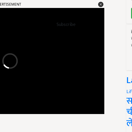
Subscribe
L
Li
स
च
ल