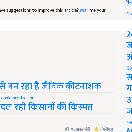
भ
 have suggestions to improve this article?
Mail
me your
Go
P
2
ज
औ
Go
स
ं से बन रहा है जैविक कीटनाशक
ग
उ
 बदल रही किसानों की किस्मत
ज
Ne
M