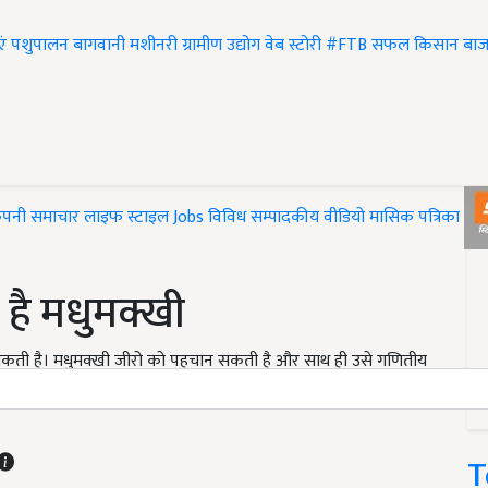
एं
पशुपालन
बागवानी
मशीनरी
ग्रामीण उद्योग
वेब स्टोरी
#FTB
सफल किसान
बाज
ंपनी समाचार
लाइफ स्टाइल
Jobs
विविध
सम्पादकीय
वीडियो
मासिक पत्रिका
#T
है मधुमक्खी
सकती है। मधुमक्खी जीरो को पहचान सकती है और साथ ही उसे गणितीय
असल ऑस्ट्रेलिया यूनिवर्सिटी रॉयल मेलर्बन इंस्टीटयूट ऑफ टेक्नोलॉजी
T