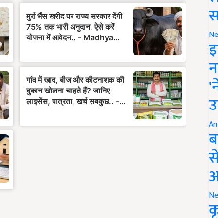
स
Ne
इ
न
'
उ
An
ब
स
आ
Ne
क