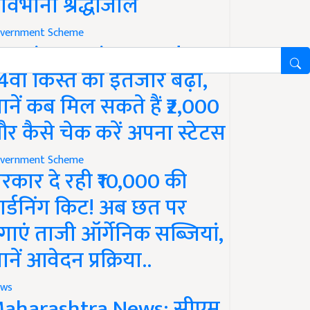
ावभीनी श्रद्धांजलि
vernment Scheme
M Kisan Yojana Update:
4वीं किस्त का इंतजार बढ़ा,
ानें कब मिल सकते हैं ₹2,000
र कैसे चेक करें अपना स्टेटस
vernment Scheme
रकार दे रही ₹10,000 की
ार्डनिंग किट! अब छत पर
गाएं ताजी ऑर्गेनिक सब्जियां,
ानें आवेदन प्रक्रिया..
ws
aharashtra News: सीएम