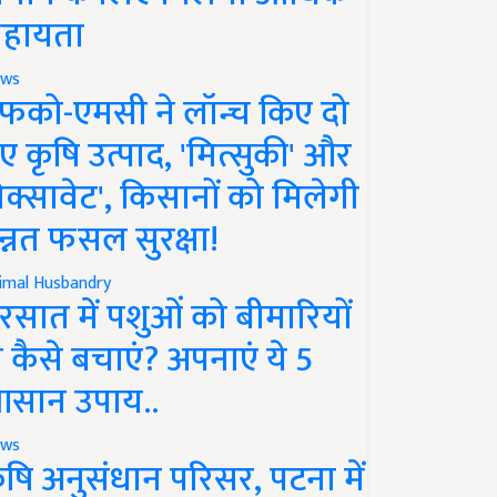
हायता
ws
फको-एमसी ने लॉन्च किए दो
ए कृषि उत्पाद, 'मित्सुकी' और
नेक्सावेट', किसानों को मिलेगी
न्नत फसल सुरक्षा!
imal Husbandry
रसात में पशुओं को बीमारियों
े कैसे बचाएं? अपनाएं ये 5
सान उपाय..
ws
ृषि अनुसंधान परिसर, पटना में