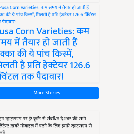
usa Corn Varieties: कम
मय में तैयार हो जाती हैं
क्का की ये पांच किस्में,
िलती है प्रति हेक्टेयर 126.6
्विंटल तक पैदावार!
More Stories
हम व्हाट्सएप पर हैं! कृषि से संबंधित देशभर की सभी
लेटेस्ट ख़बरें मोबाइल में पढ़ने के लिए हमारे व्हाट्सएप से
जुड़ें.