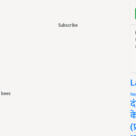
Subscribe
L
 bees
Ne
द
क
(