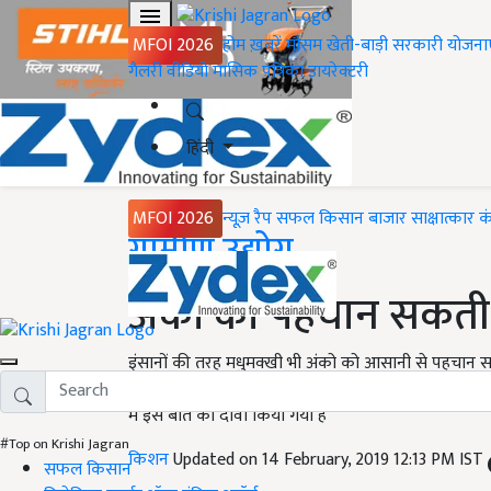
MFOI 2026
होम
ख़बरें
मौसम
खेती-बाड़ी
सरकारी योजना
गैलरी
वीडियो
मासिक पत्रिका
डायरेक्टरी
हिंदी
MFOI 2026
न्यूज़ रैप
सफल किसान
बाजार
साक्षात्कार
क
Home
ग्रामीण उद्योग
अंकों को पहचान सकती 
इंसानों की तरह मधुमक्खी भी अंको को आसानी से पहचान 
संख्या जैसे जोड़ना-घटाना करना भी सिखाया जा सकता है। दर
में इस बात का दावा किया गया है
#Top on Krishi Jagran
किशन
Updated on 14 February, 2019 12:13 PM IST
सफल किसान