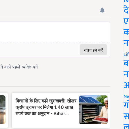
द
ए
क
न
Li
ब
न
आ
Ne
ग
स
ल