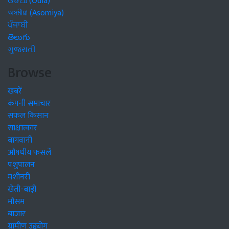
ଓଡିଆ (Odia)
অসমীয়া (Asomiya)
ਪੰਜਾਬੀ
తెలుగు
ગુજરાતી
Browse
खबरें
कंपनी समाचार
सफल किसान
साक्षात्कार
बागवानी
औषधीय फसलें
पशुपालन
मशीनरी
खेती-बाड़ी
मौसम
बाजार
ग्रामीण उद्द्योग