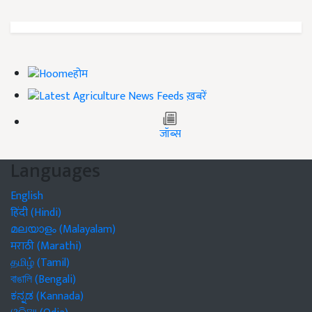
होम
ख़बरें
जॉब्स
Languages
English
हिंदी (Hindi)
മലയാളം (Malayalam)
मराठी (Marathi)
தமிழ் (Tamil)
বাঙালি (Bengali)
ಕನ್ನಡ (Kannada)