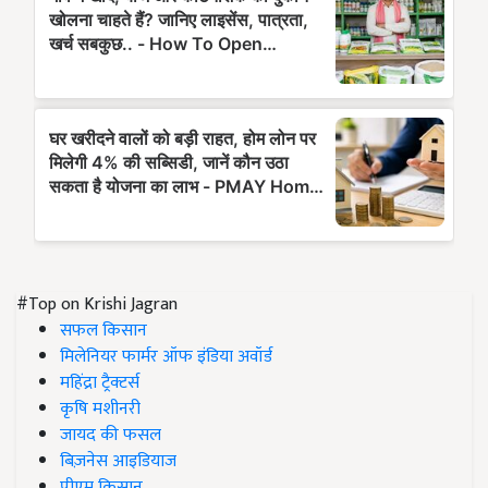
#Top on Krishi Jagran
सफल किसान
मिलेनियर फार्मर ऑफ इंडिया अवॉर्ड
महिंद्रा ट्रैक्टर्स
कृषि मशीनरी
जायद की फसल
बिज़नेस आइडियाज
पीएम किसान