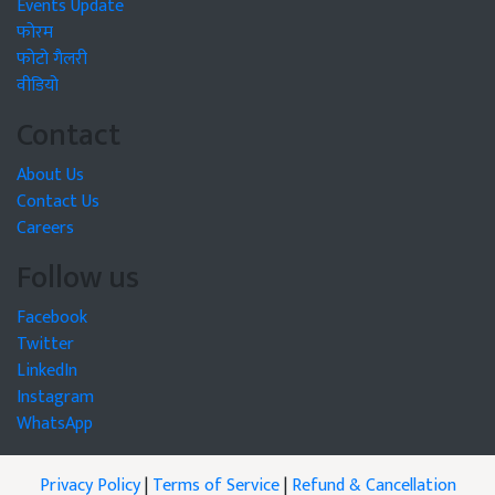
Events Update
फोरम
फोटो गैलरी
वीडियो
Contact
About Us
Contact Us
Careers
Follow us
Facebook
Twitter
LinkedIn
Instagram
WhatsApp
Privacy Policy
|
Terms of Service
|
Refund & Cancellation