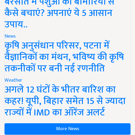
बरसात में पशुओं को बीमारियों से
कैसे बचाएं? अपनाएं ये 5 आसान
उपाय..
News
कृषि अनुसंधान परिसर, पटना में
वैज्ञानिकों का मंथन, भविष्य की कृषि
तकनीकों पर बनी नई रणनीति
Weather
अगले 12 घंटों के भीतर बारिश का
कहर! यूपी, बिहार समेत 15 से ज्यादा
राज्यों में IMD का ऑरेंज अलर्ट
More News