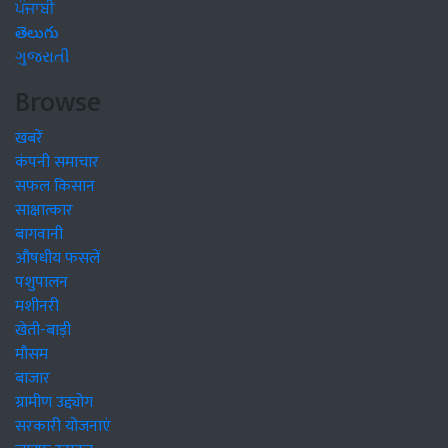
ਪੰਜਾਬੀ
తెలుగు
ગુજરાતી
Browse
खबरें
कंपनी समाचार
सफल किसान
साक्षात्कार
बागवानी
औषधीय फसलें
पशुपालन
मशीनरी
खेती-बाड़ी
मौसम
बाजार
ग्रामीण उद्द्योग
सरकारी योजनाएं