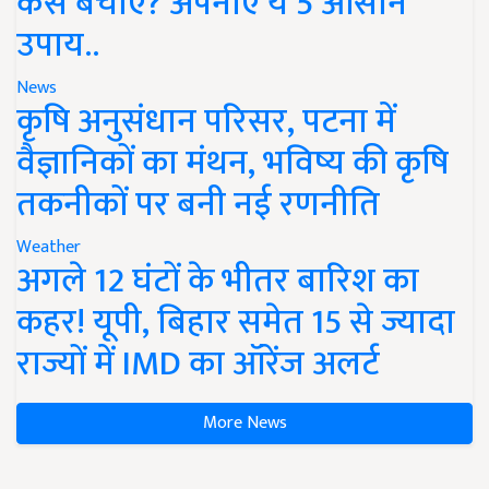
कैसे बचाएं? अपनाएं ये 5 आसान
उपाय..
News
कृषि अनुसंधान परिसर, पटना में
वैज्ञानिकों का मंथन, भविष्य की कृषि
तकनीकों पर बनी नई रणनीति
Weather
अगले 12 घंटों के भीतर बारिश का
कहर! यूपी, बिहार समेत 15 से ज्यादा
राज्यों में IMD का ऑरेंज अलर्ट
More News