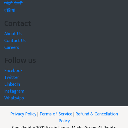
फोटो गैलरी
वीडियो
Contact
About Us
Contact Us
Careers
Follow us
Facebook
Twitter
LinkedIn
Instagram
WhatsApp
Privacy Policy
|
Terms of Service
|
Refund & Cancellation
Policy
CopyRight - 2021 Krishi Jagran Media Group. All Rights