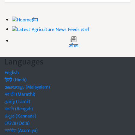
होम
ख़बरें
जॉब्स
Languages
English
हिंदी (Hindi)
മലയാളം (Malayalam)
मराठी (Marathi)
தமிழ் (Tamil)
বাঙালি (Bengali)
ಕನ್ನಡ (Kannada)
ଓଡିଆ (Odia)
অসমীয়া (Asomiya)