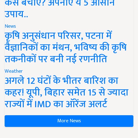
कैसे बचाएं? अपनाएं ये 5 आसान
उपाय..
News
कृषि अनुसंधान परिसर, पटना में
वैज्ञानिकों का मंथन, भविष्य की कृषि
तकनीकों पर बनी नई रणनीति
Weather
अगले 12 घंटों के भीतर बारिश का
कहर! यूपी, बिहार समेत 15 से ज्यादा
राज्यों में IMD का ऑरेंज अलर्ट
More News