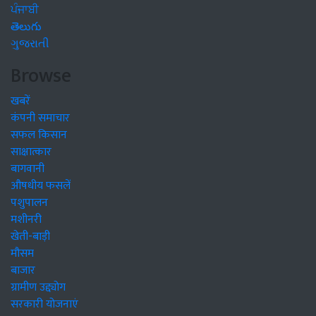
ਪੰਜਾਬੀ
తెలుగు
ગુજરાતી
Browse
खबरें
कंपनी समाचार
सफल किसान
साक्षात्कार
बागवानी
औषधीय फसलें
पशुपालन
मशीनरी
खेती-बाड़ी
मौसम
बाजार
ग्रामीण उद्द्योग
सरकारी योजनाएं