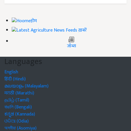
होम
ख़बरें
जॉब्स
Languages
English
हिंदी (Hindi)
മലയാളം (Malayalam)
मराठी (Marathi)
தமிழ் (Tamil)
বাঙালি (Bengali)
ಕನ್ನಡ (Kannada)
ଓଡିଆ (Odia)
অসমীয়া (Asomiya)