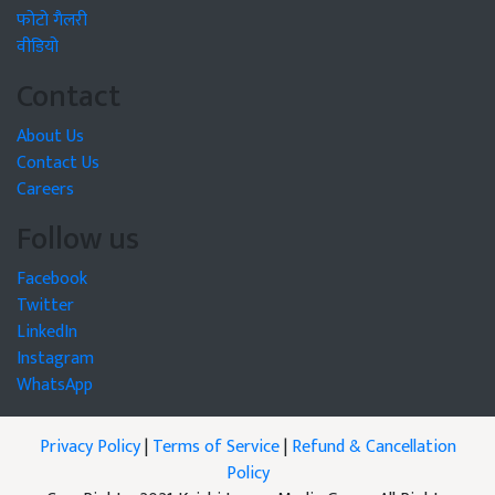
फोटो गैलरी
वीडियो
Contact
About Us
Contact Us
Careers
Follow us
Facebook
Twitter
LinkedIn
Instagram
WhatsApp
Privacy Policy
|
Terms of Service
|
Refund & Cancellation
Policy