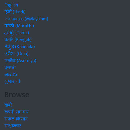
English
हिंदी (Hindi)
മലയാളം (Malayalam)
मराठी (Marathi)
தமிழ் (Tamil)
বাঙালি (Bengali)
ಕನ್ನಡ (Kannada)
ଓଡିଆ (Odia)
অসমীয়া (Asomiya)
ਪੰਜਾਬੀ
తెలుగు
ગુજરાતી
Browse
खबरें
कंपनी समाचार
सफल किसान
साक्षात्कार