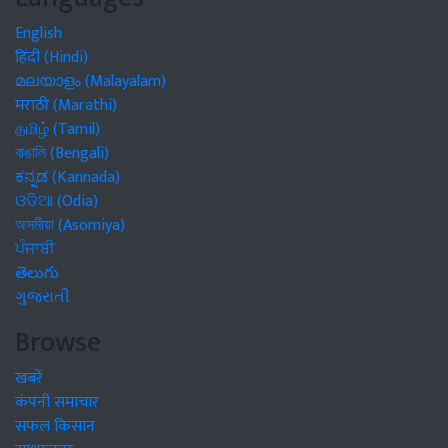
English
हिंदी (Hindi)
മലയാളം (Malayalam)
मराठी (Marathi)
தமிழ் (Tamil)
বাঙালি (Bengali)
ಕನ್ನಡ (Kannada)
ଓଡିଆ (Odia)
অসমীয়া (Asomiya)
ਪੰਜਾਬੀ
తెలుగు
ગુજરાતી
Browse
खबरें
कंपनी समाचार
सफल किसान