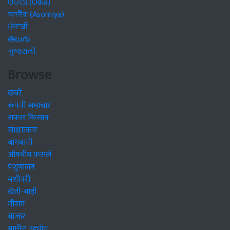
ଓଡିଆ (Odia)
অসমীয়া (Asomiya)
ਪੰਜਾਬੀ
తెలుగు
ગુજરાતી
Browse
खबरें
कंपनी समाचार
सफल किसान
साक्षात्कार
बागवानी
औषधीय फसलें
पशुपालन
मशीनरी
खेती-बाड़ी
मौसम
बाजार
ग्रामीण उद्द्योग