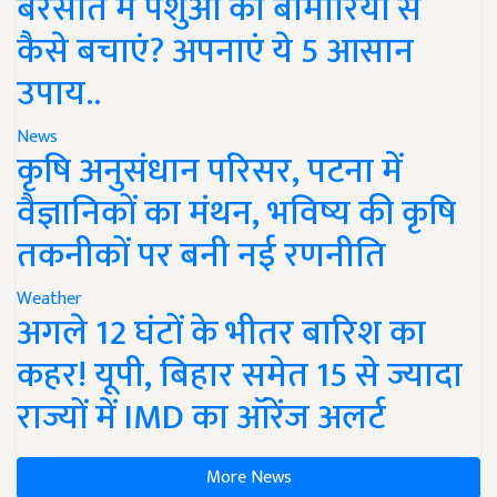
बरसात में पशुओं को बीमारियों से
कैसे बचाएं? अपनाएं ये 5 आसान
उपाय..
News
कृषि अनुसंधान परिसर, पटना में
वैज्ञानिकों का मंथन, भविष्य की कृषि
तकनीकों पर बनी नई रणनीति
Weather
अगले 12 घंटों के भीतर बारिश का
कहर! यूपी, बिहार समेत 15 से ज्यादा
राज्यों में IMD का ऑरेंज अलर्ट
More News