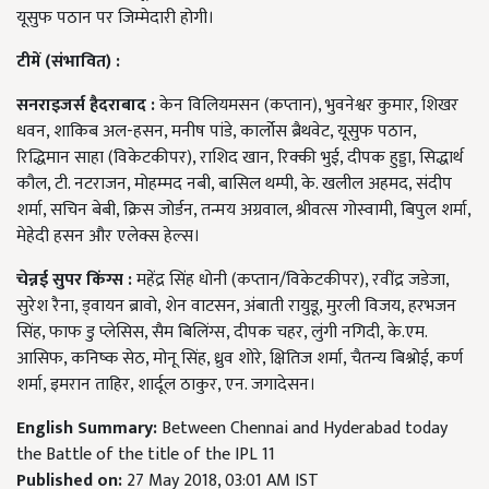
यूसुफ पठान पर जिम्मेदारी होगी।
टीमें (संभावित) :
सनराइजर्स हैदराबाद :
केन विलियमसन (कप्तान), भुवनेश्वर कुमार, शिखर
धवन, शाकिब अल-हसन, मनीष पांडे, कार्लोस ब्रैथवेट, यूसुफ पठान,
रिद्धिमान साहा (विकेटकीपर), राशिद खान, रिक्की भुई, दीपक हुड्डा, सिद्धार्थ
कौल, टी. नटराजन, मोहम्मद नबी, बासिल थम्पी, के. खलील अहमद, संदीप
शर्मा, सचिन बेबी, क्रिस जोर्डन, तन्मय अग्रवाल, श्रीवत्स गोस्वामी, बिपुल शर्मा,
मेहेदी हसन और एलेक्स हेल्स।
चेन्नई सुपर किंग्स :
महेंद्र सिंह धोनी (कप्तान/विकेटकीपर), रवींद्र जडेजा,
सुरेश रैना, ड्वायन ब्रावो, शेन वाटसन, अंबाती रायुडू, मुरली विजय, हरभजन
सिंह, फाफ डु प्लेसिस, सैम बिलिंग्स, दीपक चहर, लुंगी नगिदी, के.एम.
आसिफ, कनिष्क सेठ, मोनू सिंह, ध्रुव शोरे, क्षितिज शर्मा, चैतन्य बिश्नोई, कर्ण
शर्मा, इमरान ताहिर, शार्दूल ठाकुर, एन. जगादेसन।
English Summary:
Between Chennai and Hyderabad today
the Battle of the title of the IPL 11
Published on:
27 May 2018, 03:01 AM IST