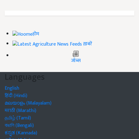
होम
ख़बरें
जॉब्स
Languages
English
हिंदी (Hindi)
മലയാളം (Malayalam)
मराठी (Marathi)
தமிழ் (Tamil)
বাঙালি (Bengali)
ಕನ್ನಡ (Kannada)