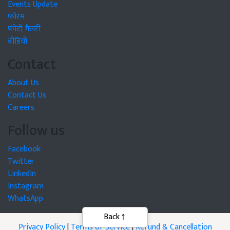
Events Update
फोरम
फोटो गैलरी
वीडियो
Contact
About Us
Contact Us
Careers
Follow us
Facebook
Twitter
LinkedIn
Instagram
WhatsApp
Privacy Policy
|
Terms of Service
|
Refund & Cancellation