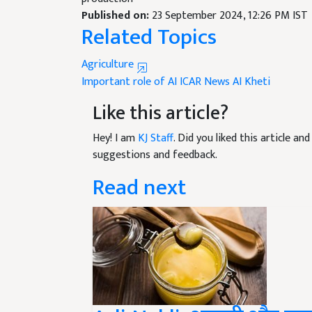
Related Topics
Agriculture
Important role of AI
ICAR News
AI Kheti
Like this article?
Hey! I am
KJ Staff
. Did you liked this article a
suggestions and feedback.
Read next
Asli-Nakli: असली और नकल