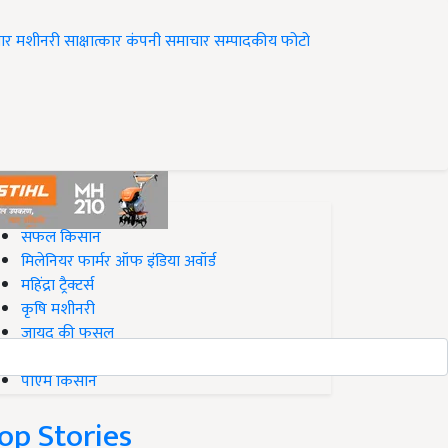
ार
मशीनरी
साक्षात्कार
कंपनी समाचार
सम्पादकीय
फोटो
op on Krishi Jagran
सफल किसान
मिलेनियर फार्मर ऑफ इंडिया अवॉर्ड
महिंद्रा ट्रैक्टर्स
कृषि मशीनरी
जायद की फसल
बिज़नेस आइडियाज
पीएम किसान
op Stories