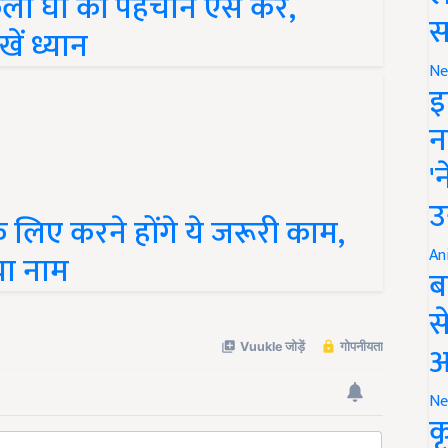
ें ध्यान
स
Ne
इ
न
'
के लिए करने होंगे ये जरूरी काम,
उ
नया नाम
An
ब
स
आ
Ne
क