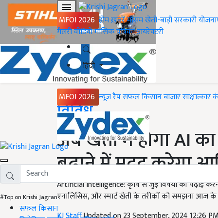
MFOI 2026
होम
ख़बरें
मौसम
खेती-बाड़ी
सरकारी योजना
गैलरी
वीडियो
मासिक पत्रिका
डायरेक्टरी
हिंदी
MFOI 2026
न्यूज़ रैप
सफल किसान
बाजार
साक्षात्कार
क
Home
विविध
अब खेती में होगा AI 
बढ़ाने में मदद करेगा आ
Artificial Intelligence: कृषि से जुड़े विषयों की पढ़ाई कर
एनालिसिस, और स्मार्ट खेती के तरीकों को समझना आज के दौर
#Top on Krishi Jagran
सफल किसान
KJ Staff
Updated on 23 September, 2024 12:26 P