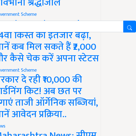
ावभीनी श्रद्धांजलि
vernment Scheme
M Kisan Yojana Update:
4वीं किस्त का इंतजार बढ़ा,
ानें कब मिल सकते हैं ₹2,000
र कैसे चेक करें अपना स्टेटस
vernment Scheme
रकार दे रही ₹10,000 की
ार्डनिंग किट! अब छत पर
गाएं ताजी ऑर्गेनिक सब्जियां,
ानें आवेदन प्रक्रिया..
ws
aharashtra News: सीएम