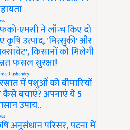
हायता
ws
फको-एमसी ने लॉन्च किए दो
ए कृषि उत्पाद, 'मित्सुकी' और
नेक्सावेट', किसानों को मिलेगी
न्नत फसल सुरक्षा!
imal Husbandry
रसात में पशुओं को बीमारियों
े कैसे बचाएं? अपनाएं ये 5
सान उपाय..
ws
ृषि अनुसंधान परिसर, पटना में