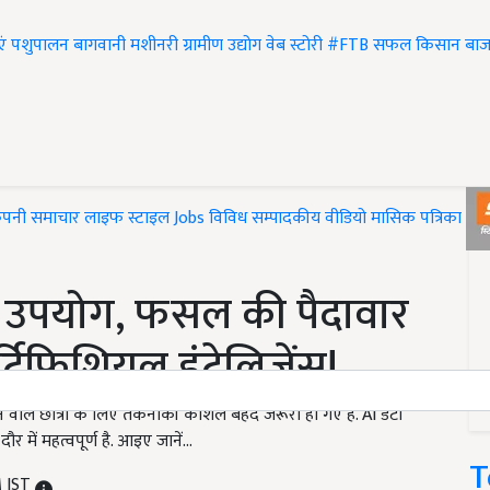
एं
पशुपालन
बागवानी
मशीनरी
ग्रामीण उद्योग
वेब स्टोरी
#FTB
सफल किसान
बाज
ंपनी समाचार
लाइफ स्टाइल
Jobs
विविध
सम्पादकीय
वीडियो
मासिक पत्रिका
#T
का उपयोग, फसल की पैदावार
र्टिफिशियल इंटेलिजेंस!
ने वाले छात्रों के लिए तकनीकी कौशल बेहद जरूरी हो गए हैं. AI डेटा
 में महत्वपूर्ण है. आइए जानें…
T
M IST