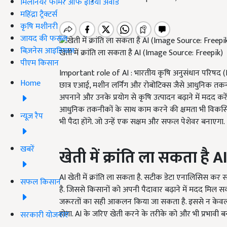
मिलेनियर फार्मर ऑफ इंडिया अवॉर्ड
महिंद्रा ट्रैक्टर्स
कृषि मशीनरी
जायद की फसल
बिज़नेस आइडियाज
खेती में क्रांति ला सकता है AI (Image Source: Freepik)
पीएम किसान
Important role of AI : भारतीय कृषि अनुसंधान परिषद (ICAR
Home
छात्र एआई, मशीन लर्निंग और रोबोटिक्स जैसे आधुनिक तकन
अपनाने और उनके प्रयोग से कृषि उत्पादन बढ़ाने में मदद करेंग
आधुनिक तकनीकों के साथ काम करने की क्षमता भी विकसित होग
न्यूज़ रैप
भी पैदा होंगे. जो उन्हें एक सक्षम और सफल पेशेवर बनाएगा.
खबरें
खेती में क्रांति ला सकता है
A
AI खेती में क्रांति ला सकता है. सटीक डेटा एनालिसिस 
सफल किसान
है. जिससे किसानों को अपनी पैदावार बढ़ाने में मदद मिल सक
जरूरतों का सही आकलन किया जा सकता है. इससे न केवल फस
होगा. AI के जरिए खेती करने के तरीके को और भी प्रभावी ब
सरकारी योजनाएं