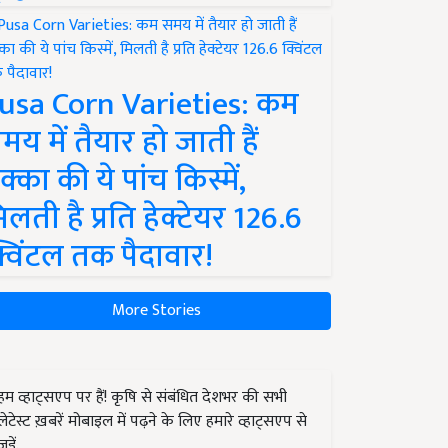
usa Corn Varieties: कम
मय में तैयार हो जाती हैं
क्का की ये पांच किस्में,
िलती है प्रति हेक्टेयर 126.6
्विंटल तक पैदावार!
More Stories
हम व्हाट्सएप पर हैं! कृषि से संबंधित देशभर की सभी
लेटेस्ट ख़बरें मोबाइल में पढ़ने के लिए हमारे व्हाट्सएप से
जुड़ें.