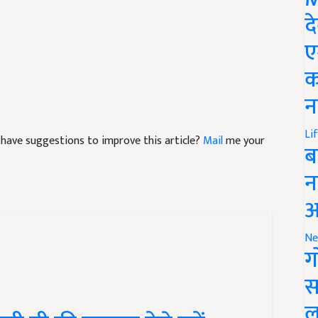
द
ए
क
न
nd have suggestions to improve this article?
Mail
me your
Li
ब
न
आ
Ne
ग
स
ी घी की पहचान ऐसे करें,
ल