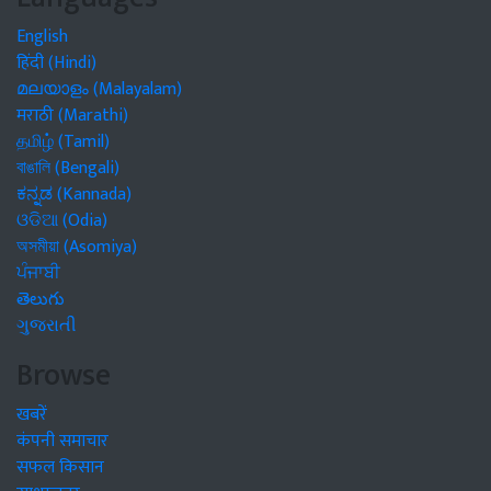
English
हिंदी (Hindi)
മലയാളം (Malayalam)
मराठी (Marathi)
தமிழ் (Tamil)
বাঙালি (Bengali)
ಕನ್ನಡ (Kannada)
ଓଡିଆ (Odia)
অসমীয়া (Asomiya)
ਪੰਜਾਬੀ
తెలుగు
ગુજરાતી
Browse
खबरें
कंपनी समाचार
सफल किसान