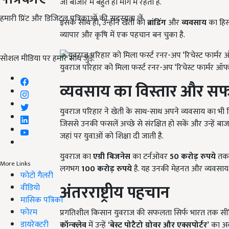
जो बाजार में बहुत ही मांग में रहती हैं.
हमारी प्रिंट और डिजिटल पत्रिकाओं की सदस्यता लें
इसके साथ ही, उन्होंने खेती को
ब्रांडिंग
और
व्यवसाय
का हिस्
व्यापार और कृषि में एक पहचान बन चुका है.
सोशल मीडिया पर हमारे साथ जुड़ें:
युवराज परिहार को मिला फर्स्ट रनर-अप ‘रिचेस्ट फार्मर ऑफ 
व्यवसाय का विस्तार और स
युवराज परिहार ने खेती के साथ-साथ अपने व्यवसाय का भी विस
जिससे उनकी फसलें अच्छे से संरक्षित हो सकें और उन्हें बाज
जहां पर युवाओं को शिक्षा दी जाती है.
युवराज का
एग्री बिजनेस
का टर्नओवर
50
करोड़ रुपये
तक प
More Links
लगभग
100
करोड़ रुपये
है. यह उनकी मेहनत और व्यवसाय मे
फोटो गैलरी
अंतरराष्ट्रीय पहचान
वीडियो
मासिक पत्रिका
फोरम
प्रगतिशील किसान युवराज की सफलता सिर्फ भारत तक सीम
डायरेक्टरी
कॉन्क्लेव
में उन्हें
‘
बेस्ट पोटैटो ग्रोवर और एक्सपोर्टर’
का अवार