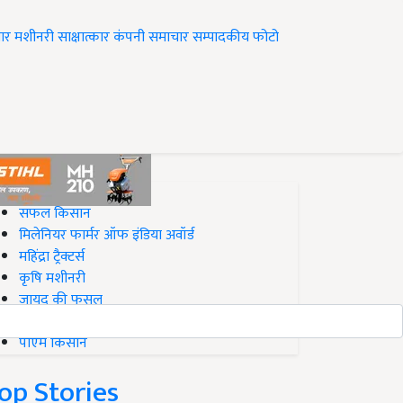
ार
मशीनरी
साक्षात्कार
कंपनी समाचार
सम्पादकीय
फोटो
op on Krishi Jagran
सफल किसान
मिलेनियर फार्मर ऑफ इंडिया अवॉर्ड
महिंद्रा ट्रैक्टर्स
कृषि मशीनरी
जायद की फसल
बिज़नेस आइडियाज
पीएम किसान
op Stories