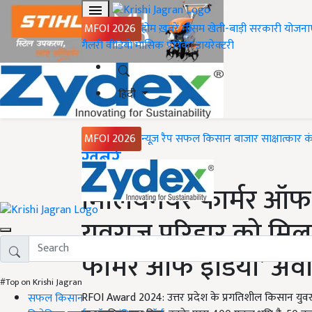
MFOI 2026
होम
ख़बरें
मौसम
खेती-बाड़ी
सरकारी योजना
गैलरी
वीडियो
मासिक पत्रिका
डायरेक्टरी
हिंदी
MFOI 2026
न्यूज़ रैप
सफल किसान
बाजार
साक्षात्कार
क
Home
ख़बरें
मिलियनेयर फार्मर ऑफ इ
युवराज परिहार को मिला 
फार्मर ऑफ इंडिया’ अवार
#Top on Krishi Jagran
RFOI Award 2024: उत्तर प्रदेश के प्रगतिशील किसान युवर
सफल किसान