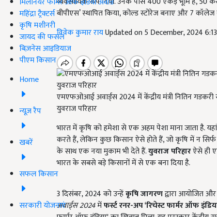
व्यवसायिक रूप दिया. उनके पास 400 एकड़ भूमि है, 50 करोड़
मिलेनियर फार्मर ऑफ इंडिया अवॉर्ड
बीपीएस’ स्थापित किया, कोल्ड स्टोरेज बनाए और 7 कॉलेज खोल
महिंद्रा ट्रैक्टर्स
कृषि मशीनरी
विवेक कुमार राय
Updated on 5 December, 2024 6:1
जायद की फसल
बिज़नेस आइडियाज
पीएम किसान
Home
एमएफओआई अवार्ड्स 2024 में केंद्रीय मंत्री नितिन गडकरी से 
युवराज परिहार
न्यूज़ रैप
भारत में कृषि को हमेशा से एक अहम पेशा माना जाता है. यहां
करते हैं, लेकिन कुछ किसान ऐसे होते हैं, जो कृषि में न सि
खबरें
के साथ एक नया मुकाम भी देते हैं.
युवराज परिहार
ऐसे ही ए
भारत के सबसे बड़े किसानों में से एक बना दिया है.
सफल किसान
3 दिसंबर, 2024 को उन्हें
कृषि जागरण
द्वारा आयोजित औ
सरकारी योजनाएं
अवार्ड्स
2024
में
फर्स्ट रनर-अप
‘
रिचेस्ट फार्मर ऑफ इंडिय