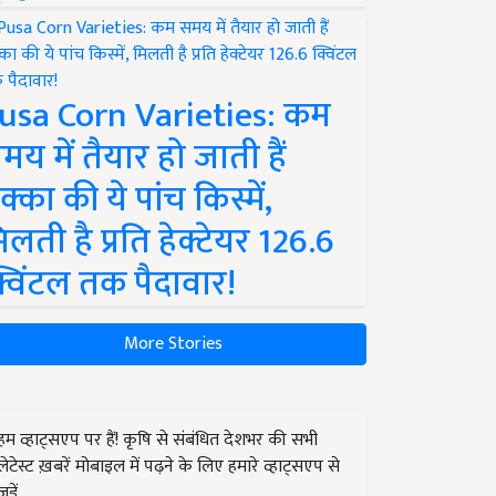
usa Corn Varieties: कम
मय में तैयार हो जाती हैं
क्का की ये पांच किस्में,
िलती है प्रति हेक्टेयर 126.6
्विंटल तक पैदावार!
More Stories
हम व्हाट्सएप पर हैं! कृषि से संबंधित देशभर की सभी
लेटेस्ट ख़बरें मोबाइल में पढ़ने के लिए हमारे व्हाट्सएप से
जुड़ें.