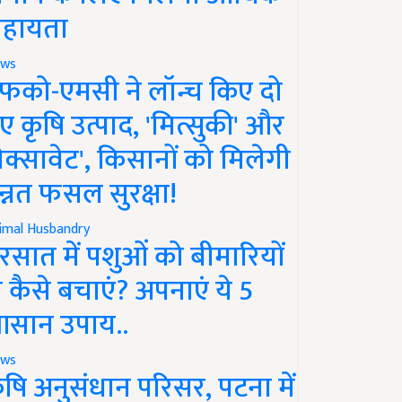
हायता
ws
फको-एमसी ने लॉन्च किए दो
ए कृषि उत्पाद, 'मित्सुकी' और
नेक्सावेट', किसानों को मिलेगी
न्नत फसल सुरक्षा!
imal Husbandry
रसात में पशुओं को बीमारियों
े कैसे बचाएं? अपनाएं ये 5
सान उपाय..
ws
ृषि अनुसंधान परिसर, पटना में