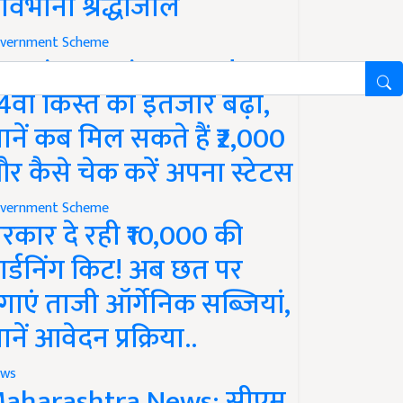
ावभीनी श्रद्धांजलि
vernment Scheme
M Kisan Yojana Update:
4वीं किस्त का इंतजार बढ़ा,
ानें कब मिल सकते हैं ₹2,000
र कैसे चेक करें अपना स्टेटस
vernment Scheme
रकार दे रही ₹10,000 की
ार्डनिंग किट! अब छत पर
गाएं ताजी ऑर्गेनिक सब्जियां,
ानें आवेदन प्रक्रिया..
ws
aharashtra News: सीएम