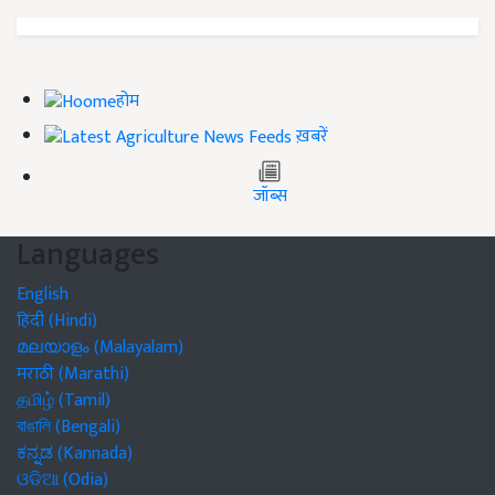
होम
ख़बरें
जॉब्स
Languages
English
हिंदी (Hindi)
മലയാളം (Malayalam)
मराठी (Marathi)
தமிழ் (Tamil)
বাঙালি (Bengali)
ಕನ್ನಡ (Kannada)
ଓଡିଆ (Odia)