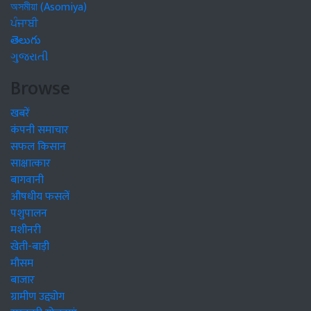
অসমীয়া (Asomiya)
ਪੰਜਾਬੀ
తెలుగు
ગુજરાતી
Browse
खबरें
कंपनी समाचार
सफल किसान
साक्षात्कार
बागवानी
औषधीय फसलें
पशुपालन
मशीनरी
खेती-बाड़ी
मौसम
बाजार
ग्रामीण उद्द्योग