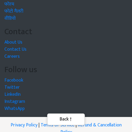
फोरम
फोटो गैलरी
वीडियो
Contact
About Us
Contact Us
Careers
Follow us
Facebook
Twitter
LinkedIn
Instagram
WhatsApp
Privacy Policy
|
Terms of Service
|
Refund & Cancellation