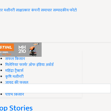
ार
मशीनरी
साक्षात्कार
कंपनी समाचार
सम्पादकीय
फोटो
op on Krishi Jagran
सफल किसान
मिलेनियर फार्मर ऑफ इंडिया अवॉर्ड
महिंद्रा ट्रैक्टर्स
कृषि मशीनरी
जायद की फसल
बिज़नेस आइडियाज
पीएम किसान
op Stories