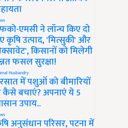
हायता
ws
फको-एमसी ने लॉन्च किए दो
ए कृषि उत्पाद, 'मित्सुकी' और
नेक्सावेट', किसानों को मिलेगी
न्नत फसल सुरक्षा!
imal Husbandry
रसात में पशुओं को बीमारियों
े कैसे बचाएं? अपनाएं ये 5
सान उपाय..
ws
ृषि अनुसंधान परिसर, पटना में