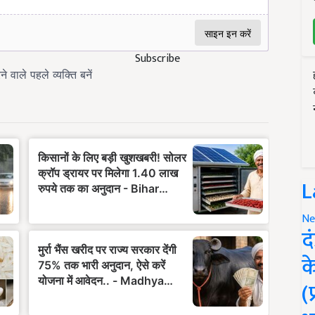
Subscribe
L
Ne
द
क
(