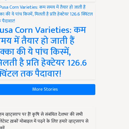
usa Corn Varieties: कम
मय में तैयार हो जाती हैं
क्का की ये पांच किस्में,
िलती है प्रति हेक्टेयर 126.6
्विंटल तक पैदावार!
More Stories
हम व्हाट्सएप पर हैं! कृषि से संबंधित देशभर की सभी
लेटेस्ट ख़बरें मोबाइल में पढ़ने के लिए हमारे व्हाट्सएप से
जुड़ें.