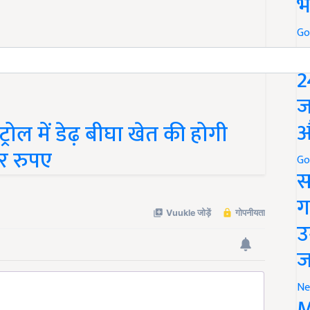
भ
Go
P
2
ज
औ
ट्रोल में डेढ़ बीघा खेत की होगी
र रुपए
Go
स
ग
उ
ज
Ne
M