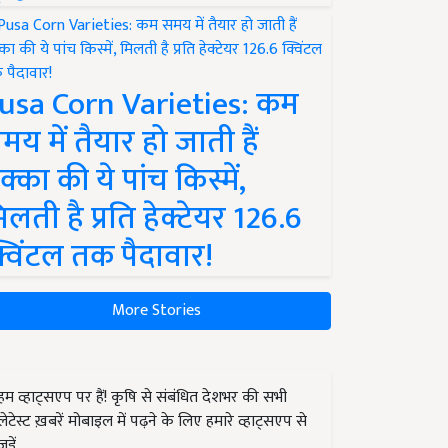
usa Corn Varieties: कम
मय में तैयार हो जाती हैं
क्का की ये पांच किस्में,
िलती है प्रति हेक्टेयर 126.6
्विंटल तक पैदावार!
More Stories
हम व्हाट्सएप पर हैं! कृषि से संबंधित देशभर की सभी
लेटेस्ट ख़बरें मोबाइल में पढ़ने के लिए हमारे व्हाट्सएप से
जुड़ें.