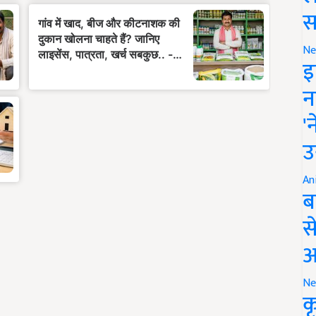
स
Ne
इ
न
'
उ
An
ब
स
आ
Ne
क