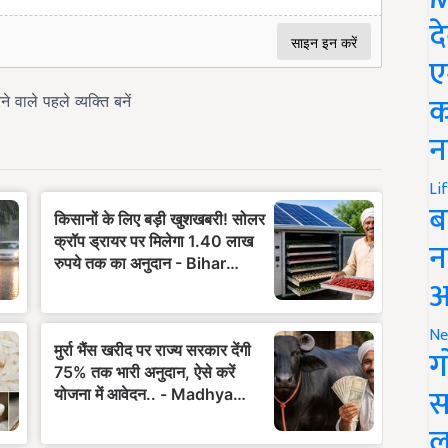
द
ए
क
न
Li
ब
न
आ
Ne
ग
स
ल