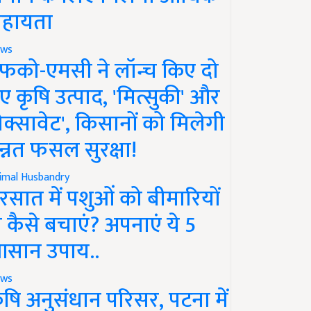
हायता
ws
फको-एमसी ने लॉन्च किए दो
ए कृषि उत्पाद, 'मित्सुकी' और
नेक्सावेट', किसानों को मिलेगी
न्नत फसल सुरक्षा!
imal Husbandry
रसात में पशुओं को बीमारियों
े कैसे बचाएं? अपनाएं ये 5
सान उपाय..
ws
ृषि अनुसंधान परिसर, पटना में