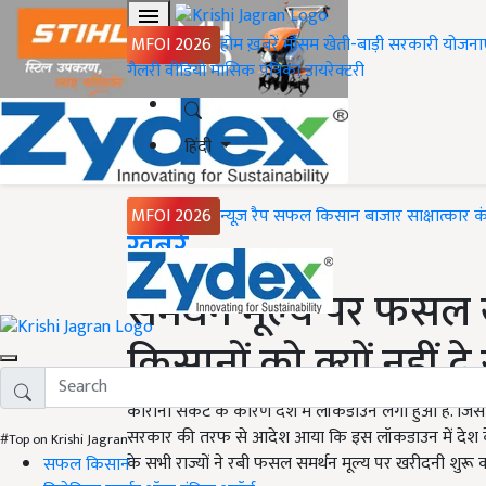
MFOI 2026
होम
ख़बरें
मौसम
खेती-बाड़ी
सरकारी योजना
गैलरी
वीडियो
मासिक पत्रिका
डायरेक्टरी
हिंदी
MFOI 2026
न्यूज़ रैप
सफल किसान
बाजार
साक्षात्कार
क
Home
ख़बरें
समर्थन मूल्य पर फसल
किसानों को क्यों नहीं दे
कोरोना संकट के कारण देश में लॉकडाउन लगा हुआ है. जिसके
सरकार की तरफ से आदेश आया कि इस लॉकडाउन में देश के 
#Top on Krishi Jagran
के सभी राज्यों ने रबी फसल समर्थन मूल्य पर खरीदनी शुरू क
सफल किसान