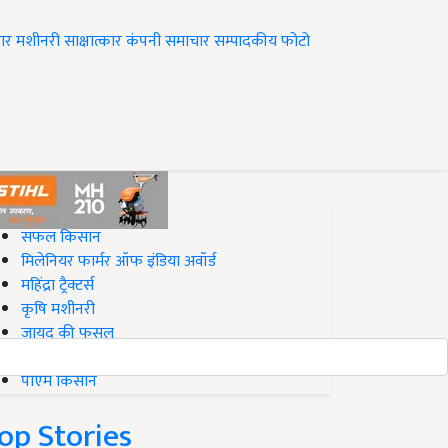
ार
मशीनरी
साक्षात्कार
कंपनी समाचार
सम्पादकीय
फोटो
op on Krishi Jagran
सफल किसान
मिलेनियर फार्मर ऑफ इंडिया अवॉर्ड
महिंद्रा ट्रैक्टर्स
कृषि मशीनरी
जायद की फसल
बिज़नेस आइडियाज
पीएम किसान
op Stories