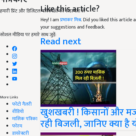
Like this article?
हमारी प्रिंट और डिजिटल पत्रिकाओं की सदस्यता लें
Hey! I am
प्रभाकर मिश्र
. Did you liked this articl
your suggestions and feedback.
सोशल मीडिया पर हमारे साथ जुड़ें:
Read next
More Links
फोटो गैलरी
खुशखबरी ! किसानों और मज
वीडियो
मासिक पत्रिका
रही बिजली, जानिए क्या है
फोरम
डायरेक्टरी