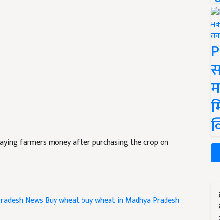
P
स
म
म
क
aying farmers money after purchasing the crop on
Pradesh News
Buy wheat
buy wheat in Madhya Pradesh