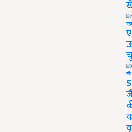
ख
ए
ऊ
च
S
ज
क
क
वृ