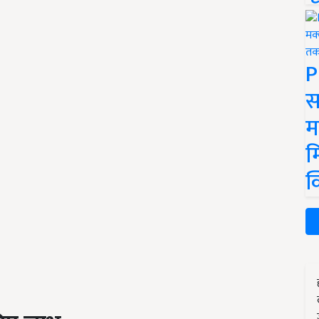
P
स
म
म
क