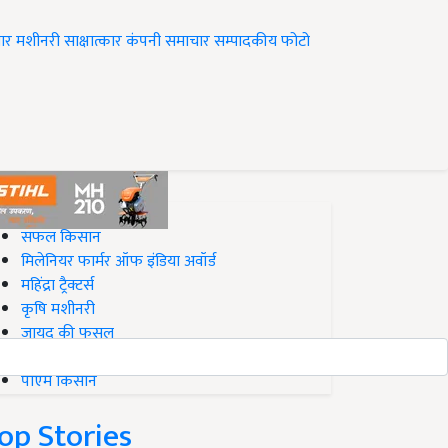
ार
मशीनरी
साक्षात्कार
कंपनी समाचार
सम्पादकीय
फोटो
op on Krishi Jagran
सफल किसान
मिलेनियर फार्मर ऑफ इंडिया अवॉर्ड
महिंद्रा ट्रैक्टर्स
कृषि मशीनरी
जायद की फसल
बिज़नेस आइडियाज
पीएम किसान
op Stories