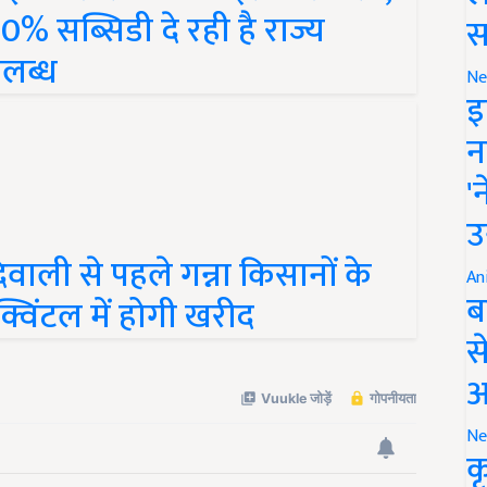
0% सब्सिडी दे रही है राज्य
स
पलब्ध
Ne
इ
न
'
उ
ाली से पहले गन्ना किसानों के
विंटल में होगी खरीद
An
ब
स
आ
Ne
क