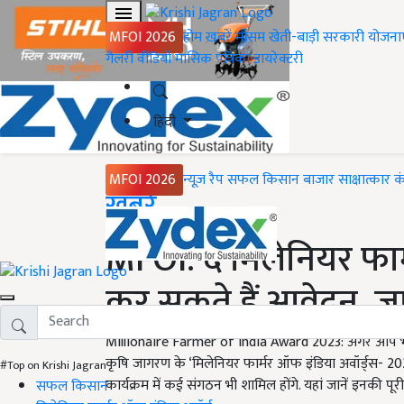
MFOI 2026
होम
ख़बरें
मौसम
खेती-बाड़ी
सरकारी योजना
गैलरी
वीडियो
मासिक पत्रिका
डायरेक्टरी
हिंदी
MFOI 2026
न्यूज़ रैप
सफल किसान
बाजार
साक्षात्कार
क
Home
ख़बरें
MFOI: द मिलेनियर फार्
कर सकते हैं आवेदन, जानें
Millionaire Farmer of India Award 2023: अगर आप भ
कृषि जागरण के ‘मिलेनियर फार्मर ऑफ इंडिया अवॉर्ड्स- 
#Top on Krishi Jagran
कार्यक्रम में कई संगठन भी शामिल होंगे. यहां जानें इनकी पूर
सफल किसान