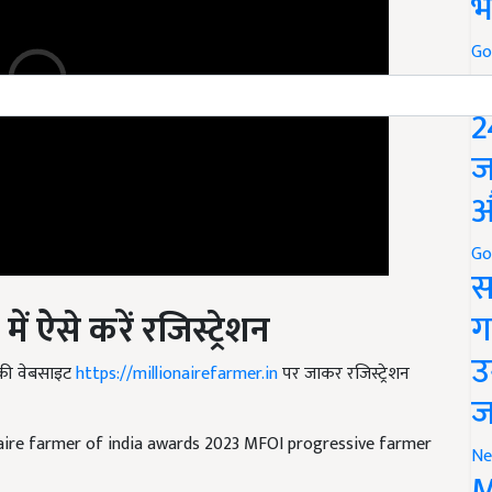
भ
Go
P
2
ज
औ
Go
स
ं ऐसे करें रजिस्ट्रेशन
ग
की वेबसाइट
https://millionairefarmer.in
पर जाकर रजिस्ट्रेशन
उ
ज
naire farmer of india awards 2023 MFOI progressive farmer
Ne
M