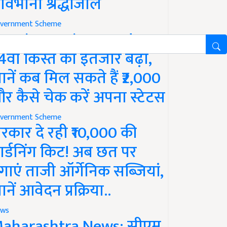
ावभीनी श्रद्धांजलि
vernment Scheme
M Kisan Yojana Update:
4वीं किस्त का इंतजार बढ़ा,
ानें कब मिल सकते हैं ₹2,000
र कैसे चेक करें अपना स्टेटस
vernment Scheme
रकार दे रही ₹10,000 की
ार्डनिंग किट! अब छत पर
गाएं ताजी ऑर्गेनिक सब्जियां,
ानें आवेदन प्रक्रिया..
ws
aharashtra News: सीएम