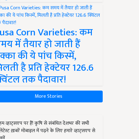
usa Corn Varieties: कम
मय में तैयार हो जाती हैं
क्का की ये पांच किस्में,
िलती है प्रति हेक्टेयर 126.6
्विंटल तक पैदावार!
More Stories
हम व्हाट्सएप पर हैं! कृषि से संबंधित देशभर की सभी
लेटेस्ट ख़बरें मोबाइल में पढ़ने के लिए हमारे व्हाट्सएप से
जुड़ें.