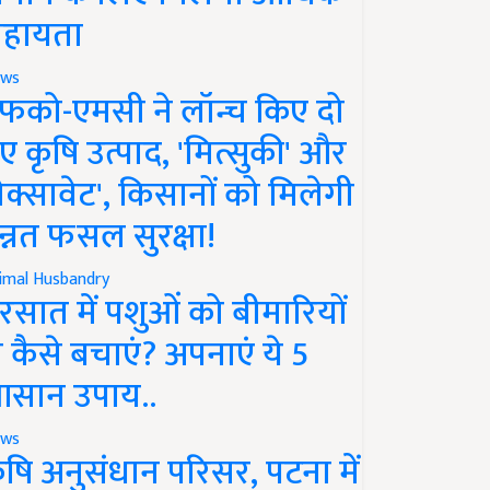
हायता
ws
फको-एमसी ने लॉन्च किए दो
ए कृषि उत्पाद, 'मित्सुकी' और
नेक्सावेट', किसानों को मिलेगी
न्नत फसल सुरक्षा!
imal Husbandry
रसात में पशुओं को बीमारियों
े कैसे बचाएं? अपनाएं ये 5
सान उपाय..
ws
ृषि अनुसंधान परिसर, पटना में