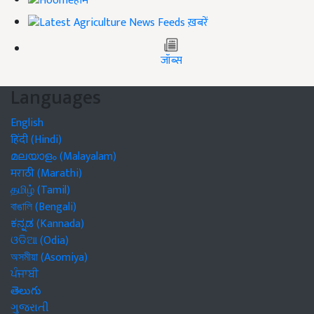
होम
ख़बरें
जॉब्स
Languages
English
हिंदी (Hindi)
മലയാളം (Malayalam)
मराठी (Marathi)
தமிழ் (Tamil)
বাঙালি (Bengali)
ಕನ್ನಡ (Kannada)
ଓଡିଆ (Odia)
অসমীয়া (Asomiya)
ਪੰਜਾਬੀ
తెలుగు
ગુજરાતી