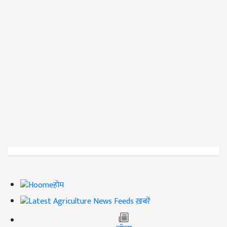
होम
ख़बरें