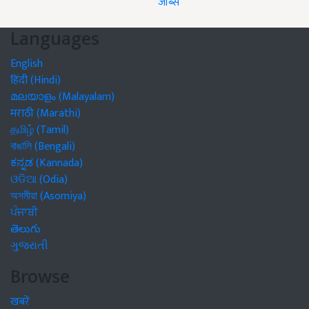
जॉब्स
Languages
English
हिंदी (Hindi)
മലയാളം (Malayalam)
मराठी (Marathi)
தமிழ் (Tamil)
বাঙালি (Bengali)
ಕನ್ನಡ (Kannada)
ଓଡିଆ (Odia)
অসমীয়া (Asomiya)
ਪੰਜਾਬੀ
తెలుగు
ગુજરાતી
Browse
खबरें