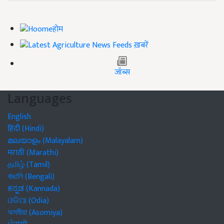
होम
ख़बरें
जॉब्स
Languages
English
हिंदी (Hindi)
മലയാളം (Malayalam)
मराठी (Marathi)
தமிழ் (Tamil)
বাঙালি (Bengali)
ಕನ್ನಡ (Kannada)
ଓଡିଆ (Odia)
অসমীয়া (Asomiya)