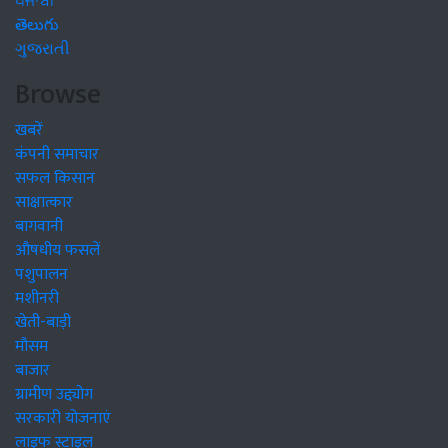
ਪੰਜਾਬੀ
తెలుగు
ગુજરાતી
Browse
खबरें
कंपनी समाचार
सफल किसान
साक्षात्कार
बागवानी
औषधीय फसलें
पशुपालन
मशीनरी
खेती-बाड़ी
मौसम
बाजार
ग्रामीण उद्द्योग
सरकारी योजनाएं
लाइफ स्टाइल