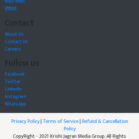
फोटो गैलरी
वीडियो
Contact
About Us
Contact Us
Careers
Follow us
Facebook
Twitter
LinkedIn
Instagram
WhatsApp
Privacy Policy
|
Terms of Service
|
Refund & Cancellation
Policy
CopyRight - 2021 Krishi Jagran Media Group. All Rights