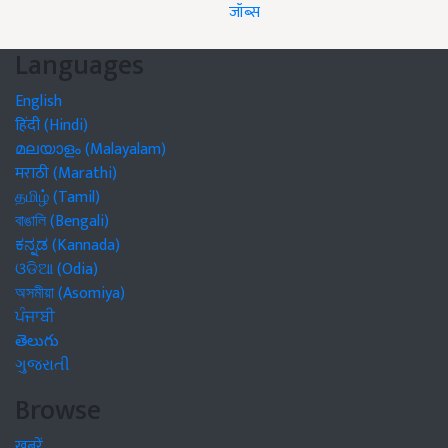
जॉब्स
Languages
English
हिंदी (Hindi)
മലയാളം (Malayalam)
मराठी (Marathi)
தமிழ் (Tamil)
বাঙালি (Bengali)
ಕನ್ನಡ (Kannada)
ଓଡିଆ (Odia)
অসমীয়া (Asomiya)
ਪੰਜਾਬੀ
తెలుగు
ગુજરાતી
Browse
खबरें