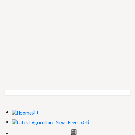
होम
ख़बरें