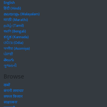
English
हिंदी (Hindi)
മലയാളം (Malayalam)
मराठी (Marathi)
தமிழ் (Tamil)
বাঙালি (Bengali)
ಕನ್ನಡ (Kannada)
ଓଡିଆ (Odia)
অসমীয়া (Asomiya)
ਪੰਜਾਬੀ
తెలుగు
ગુજરાતી
Browse
खबरें
कंपनी समाचार
सफल किसान
साक्षात्कार