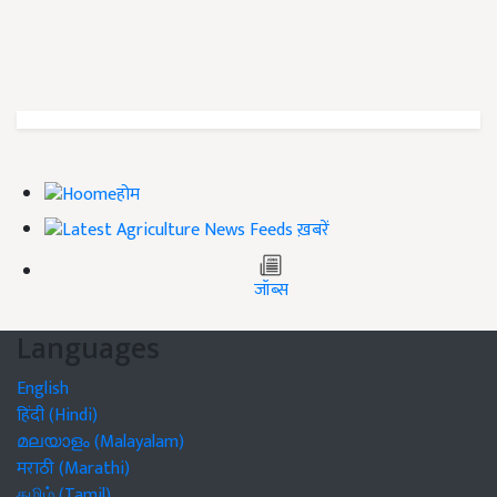
होम
ख़बरें
जॉब्स
Languages
English
हिंदी (Hindi)
മലയാളം (Malayalam)
मराठी (Marathi)
தமிழ் (Tamil)