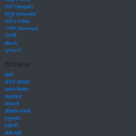
বাঙালি (Bengali)
ಕನ್ನಡ (Kannada)
ଓଡିଆ (Odia)
অসমীয়া (Asomiya)
ਪੰਜਾਬੀ
తెలుగు
ગુજરાતી
Browse
खबरें
कंपनी समाचार
सफल किसान
साक्षात्कार
बागवानी
औषधीय फसलें
पशुपालन
मशीनरी
खेती-बाड़ी